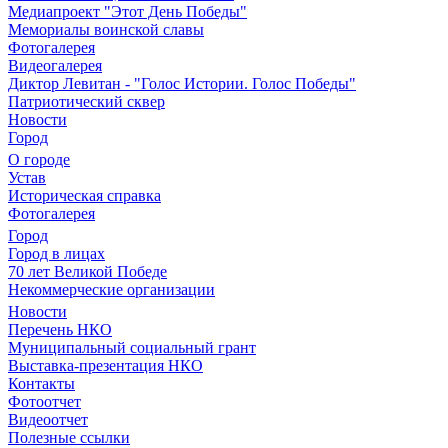
Медиапроект "Этот День Победы"
Мемориалы воинской славы
Фотогалерея
Видеогалерея
Диктор Левитан - "Голос Истории. Голос Победы"
Патриотический сквер
Новости
Город
О городе
Устав
Историческая справка
Фотогалерея
Город
Город в лицах
70 лет Великой Победе
Некоммерческие организации
Новости
Перечень НКО
Муниципальный социальный грант
Выставка-презентация НКО
Контакты
Фотоотчет
Видеоотчет
Полезные ссылки