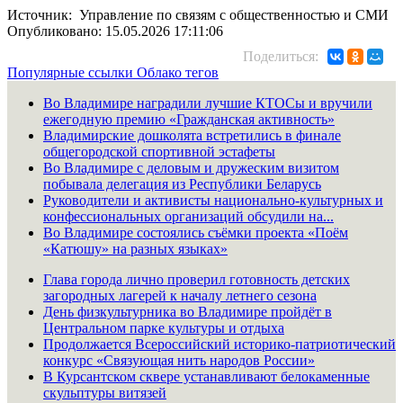
Источник: Управление по связям с общественностью и СМИ
Опубликовано: 15.05.2026 17:11:06
Поделиться:
Популярные ссылки
Облако тегов
Во Владимире наградили лучшие КТОСы и вручили
ежегодную премию «Гражданская активность»
Владимирские дошколята встретились в финале
общегородской спортивной эстафеты
Во Владимире с деловым и дружеским визитом
побывала делегация из Республики Беларусь
Руководители и активисты национально-культурных и
конфессиональных организаций обсудили на...
Во Владимире состоялись съёмки проекта «Поём
«Катюшу» на разных языках»
Глава города лично проверил готовность детских
загородных лагерей к началу летнего сезона
День физкультурника во Владимире пройдёт в
Центральном парке культуры и отдыха
Продолжается Всероссийский историко-патриотический
конкурс «Связующая нить народов России»
В Курсантском сквере устанавливают белокаменные
скульптуры витязей