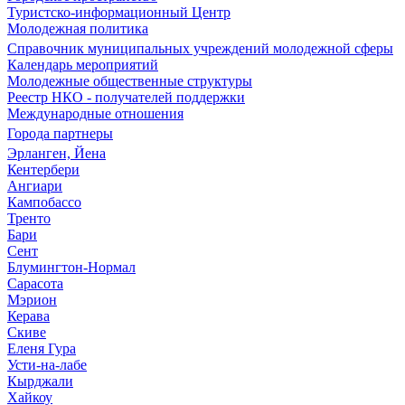
Туристско-информационный Центр
Молодежная политика
Справочник муниципальных учреждений молодежной сферы
Календарь мероприятий
Молодежные общественные структуры
Реестр НКО - получателей поддержки
Международные отношения
Города партнеры
Эрланген, Йена
Кентербери
Ангиари
Кампобассо
Тренто
Бари
Сент
Блумингтон-Нормал
Сарасота
Мэрион
Керава
Скиве
Еленя Гура
Усти-на-лабе
Кырджали
Хайкоу