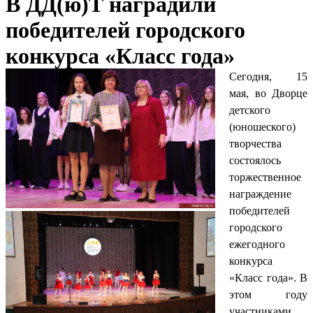
В ДД(ю)Т наградили
победителей городского
конкурса «Класс года»
Сегодня, 15
мая, во Дворце
детского
(юношеского)
творчества
состоялось
торжественное
награждение
победителей
городского
ежегодного
конкурса
«Класс года». В
этом году
участниками