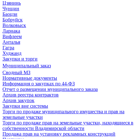
Цзянинь
Чунцин
Баоцзи
Бобруйск
Волковыск
Ларнака
Вифлеем
Анталья
Гагра
Худжанд
Закупки и торги
Муниципальный заказ
Сводный МЗ
Нормативные документы
Информация о закупках по 44-ФЗ
Отчет о размещении муниципального заказа
Архив реестра контрактов
Архив закупок
Закупки вне системы
Торги по продаже муниципального имущества и прав на
земельные участки
Торги по продаже прав на земельные участки, находящиеся в
собственности Владимирской области
Продажа прав на установку рекламных конструкций