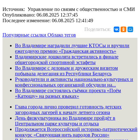
Источник: Управление по связям с общественностью и СМИ
Опубликовано: 06.08.2025 12:37:45
Последнее изменение: 06.08.2025 12:41:49
Поделиться:
Популярные ссылки
Облако тегов
Во Владимире наградили лучшие КТОСы и вручили
ежегодную премию «Гражданская активность»
Владимирские дошколята встретились в финале
общегородской спортивной эстафеты
Во Владимире с деловым и дружеским визитом
побывала делегация из Республики Беларусь
Руководители и активисты национально-культурных и
конфессиональных организаций обсудили на...
Во Владимире состоялись съёмки проекта «Поём
«Катюшу» на разных языках»
Глава города лично проверил готовность детских
загородных лагерей к началу летнего сезона
День физкультурника во Владимире пройдёт в
Центральном парке культуры и отдыха
Продолжается Всероссийский историко-патриотический
конкурс «Связующая нить народов России»