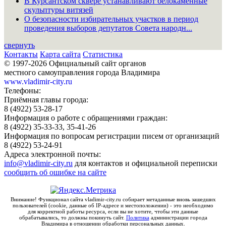
В Курсантском сквере устанавливают белокаменные
скульптуры витязей
О безопасности избирательных участков в период
проведения выборов депутатов Совета народн...
свернуть
Контакты
Карта сайта
Статистика
© 1997-2026 Официальный сайт органов
местного самоуправления города Владимира
www.vladimir-city.ru
Телефоны:
Приёмная главы города:
8 (4922) 53-28-17
Информация о работе с обращениями граждан:
8 (4922) 35-33-33, 35-41-26
Информация по вопросам регистрации писем от организаций
8 (4922) 53-24-91
Адреса электронной почты:
info@vladimir-city.ru
для контактов и официальной переписки
сообщить об ошибке на сайте
Внимание! Функционал сайта vladimir-city.ru собирает метаданные вновь зашедших
пользователей (cookie, данные об IP-адресе и местоположении) - это необходимо
для корректной работы ресурса, если вы не хотите, чтобы эти данные
обрабатывались, то должны покинуть сайт.
Политика
администрации города
Владимира в отношении обработки персональных данных.