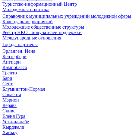
Туристско-информационный Центр
Молодежная политика
Справочник муниципальных учреждений молодежной сферы
Календарь мероприятий
Молодежные общественные структуры
Реестр НКО - получателей поддержки
Международные отношения
Города партнеры
Эрланген, Йена
Кентербери
Ангиари
Кампобассо
Тренто
Бари
Сент
Блумингтон-Нормал
Сарасота
Мэрион
Керава
Скиве
Еленя Гура
Усти-на-лабе
Кырджали
Хайкоу