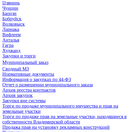
Цзянинь
Чунцин
Баоцзи
Бобруйск
Волковыск
Ларнака
Вифлеем
Анталья
Гагра
Худжанд
Закупки и торги
Муниципальный заказ
Сводный МЗ
Нормативные документы
Информация о закупках по 44-ФЗ
Отчет о размещении муниципального заказа
Архив реестра контрактов
Архив закупок
Закупки вне системы
Торги по продаже муниципального имущества и прав на
земельные участки
Торги по продаже прав на земельные участки, находящиеся в
собственности Владимирской области
Продажа прав на установку рекламных конструкций