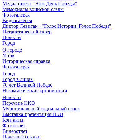
Медиапроект "Этот День Победы"
Мемориалы воинской славы
Фотогалерея
Видеогалерея
Диктор Левитан - "Голос Истории. Голос Победы"
Патриотический сквер
Новости
Город
О городе
Устав
Историческая справка
Фотогалерея
Город
Город в лицах
70 лет Великой Победе
Некоммерческие организации
Новости
Перечень НКО
Муниципальный социальный грант
Выставка-презентация НКО
Контакты
Фотоотчет
Видеоотчет
Полезные ссылки