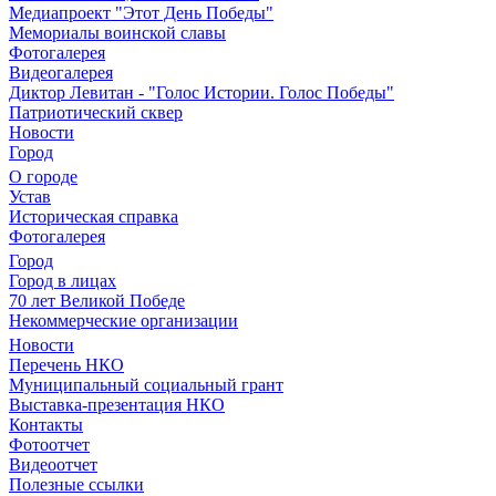
Медиапроект "Этот День Победы"
Мемориалы воинской славы
Фотогалерея
Видеогалерея
Диктор Левитан - "Голос Истории. Голос Победы"
Патриотический сквер
Новости
Город
О городе
Устав
Историческая справка
Фотогалерея
Город
Город в лицах
70 лет Великой Победе
Некоммерческие организации
Новости
Перечень НКО
Муниципальный социальный грант
Выставка-презентация НКО
Контакты
Фотоотчет
Видеоотчет
Полезные ссылки