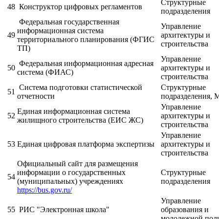
Структурные
48
Конструктор цифровых регламентов
подразделения
Федеральная государственная
Управление
информационная система
49
архитектуры и
территориального планирования (ФГИС
строительства
ТП)
Управление
Федеральная информационная адресная
50
архитектуры и
система (ФИАС)
строительства
Система подготовки статистической
Структурные
51
отчетности
подразделения,
Управление
Единая информационная система
52
архитектуры и
жилищного строительства (ЕИС ЖС)
строительства
Управление
53
Единая цифровая платформа экспертизы
архитектуры и
строительства
Официальный сайт для размещения
информации о государственных
Структурные
54
(муниципальных) учреждениях
подразделения
https://bus.gov.ru/
Управление
55
РИС "Электронная школа"
образования и
молодежной пол