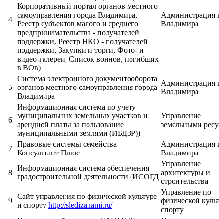
Корпоративный портал органов местного
самоуправления города Владимира,
Администрация 
4
Реестр субъектов малого и среднего
Владимира
предпринимательства - получателей
поддержки, Реестр НКО - получателей
поддержки, Закупки и торги, Фото- и
видео-галереи, Список воинов, погибших
в ВОв)
Система электронного документооборота
Администрация 
5
органов местного самоуправления города
Владимира
Владимира
Информационная система по учету
муниципальных земельных участков и
Управление
6
арендной платы за пользование
земельными рес
муниципальными землями (ИБДЗР))
Правовые системы семейства
Администрация 
7
Консультант Плюс
Владимира
Управление
Информационная система обеспечения
8
архитектуры и
градостроительной деятельности (ИСОГД
строительства
Управление по
Сайт управления по физической культуре
9
физической культ
и спорту
http://sledizanami.ru/
спорту