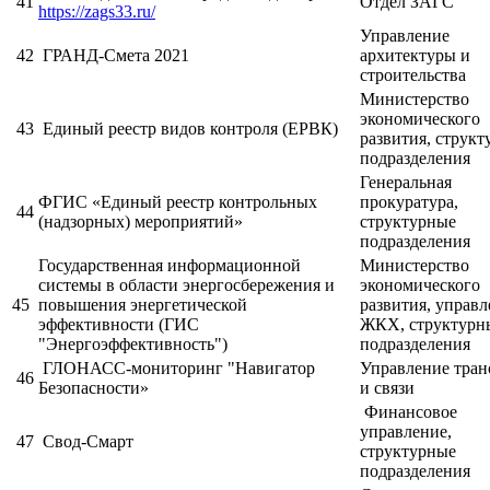
41
Отдел ЗАГС
https://zags33.ru/
Управление
42
ГРАНД-Смета 2021
архитектуры и
строительства
Министерство
экономического
43
Единый реестр видов контроля (ЕРВК)
развития, струк
подразделения
Генеральная
ФГИС «Единый реестр контрольных
прокуратура,
44
(надзорных) мероприятий»
структурные
подразделения
Государственная информационной
Министерство
системы в области энергосбережения и
экономического
45
повышения энергетической
развития, управ
эффективности (ГИС
ЖКХ, структурн
"Энергоэффективность")
подразделения
ГЛОНАСС-мониторинг "Навигатор
Управление тран
46
Безопасности»
и связи
Финансовое
управление,
47
Свод-Смарт
структурные
подразделения