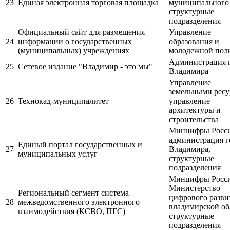
23
Единая электронная торговая площадка
муниципального 
структурные
подразделения
Официальный сайт для размещения
Управление
24
информации о государственных
образования и
(муниципальных) учреждениях
молодежной пол
Администрация 
25
Сетевое издание "Владимир - это мы"
Владимира
Управление
земельными ресу
26
Технокад-муниципалитет
управление
архитектуры и
строительства
Минцифры Росси
администрация г
Единый портал государственных и
27
Владимира,
муниципальных услуг
структурные
подразделения
Минцифры Росси
Министерство
Региональный сегмент система
цифрового разви
28
межведомственного электронного
владимирской об
взаимодействия (КСВО, ПГС)
структурные
подразделения