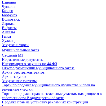
Цзянинь
Чунцин
Баоцзи
Бобруйск
Волковыск
Ларнака
Вифлеем
Анталья
Гагра
Худжанд
Закупки и торги
Муниципальный заказ
Сводный МЗ
Нормативные документы
Информация о закупках по 44-ФЗ
Отчет о размещении муниципального заказа
Архив реестра контрактов
Архив закупок
Закупки вне системы
Торги по продаже муниципального имущества и прав на
земельные участки
Торги по продаже прав на земельные участки, находящиеся в
собственности Владимирской области
Продажа прав на установку рекламных конструкций