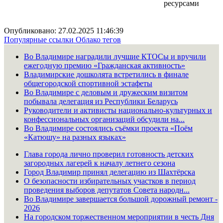
ресурсами
Опубликовано: 27.02.2025 11:46:39
Популярные ссылки
Облако тегов
Во Владимире наградили лучшие КТОСы и вручили
ежегодную премию «Гражданская активность»
Владимирские дошколята встретились в финале
общегородской спортивной эстафеты
Во Владимире с деловым и дружеским визитом
побывала делегация из Республики Беларусь
Руководители и активисты национально-культурных и
конфессиональных организаций обсудили на...
Во Владимире состоялись съёмки проекта «Поём
«Катюшу» на разных языках»
Глава города лично проверил готовность детских
загородных лагерей к началу летнего сезона
Город Владимир принял делегацию из Шахтёрска
О безопасности избирательных участков в период
проведения выборов депутатов Совета народн...
Во Владимире завершается большой дорожный ремонт -
2026
На городском торжественном мероприятии в честь Дня