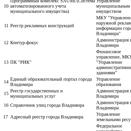
Программный комплекс SAUMI (Система
Управление
10
автоматизированного учета
муниципальным
муниципального имущества)
имуществом
МКУ "Управлен
наружной рекла
11
Реестр рекламных конструкций
информации гор
Владимира"
Администрация 
12
Контур-фокус
Владимира
Финансовое
управление, МК
13
ПК "РИК"
"Управление
административн
зданиями"
Единый образовательный портал города
Управление
14
Владимира
образования
Реестр государственных и
Администрация 
15
муниципальных услуг
Владимира
Администрация 
16
Справочник улиц города Владимира
Владимира
Управление
17
Адресный реестр города Владимира
земельными ресу
Федеральное