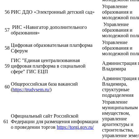
Управление
56
РИС ДДО «Электронный детский сад»
образования и
молодежной пол
Управление
РИС «Навигатор дополнительного
57
образования и
образования»
молодежной пол
Управление
Цифровая образовательная платформа
58
образования и
Сферум
молодежной пол
ГИС "Единая централизованная
Администрация 
59
цифровая платформа в социальной
Владимира
сфере" ГИС ЕЦП
Администрация 
Общероссийская база вакансий
Владимира,
60
(
https://trudvsem.ru/
)
структурные
подразделения
Управление
муниципальным
имуществом,
Официальный сайт Российской
управление
61
Федерации для размещения информации
архитектуры и
о проведении торгов
https://torgi.gov.ru/
строительства,
управление зем