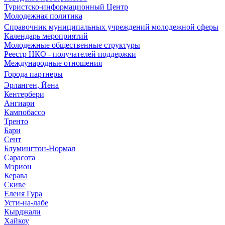
Туристско-информационный Центр
Молодежная политика
Справочник муниципальных учреждений молодежной сферы
Календарь мероприятий
Молодежные общественные структуры
Реестр НКО - получателей поддержки
Международные отношения
Города партнеры
Эрланген, Йена
Кентербери
Ангиари
Кампобассо
Тренто
Бари
Сент
Блумингтон-Нормал
Сарасота
Мэрион
Керава
Скиве
Еленя Гура
Усти-на-лабе
Кырджали
Хайкоу