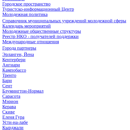
Городское пространство
Туристско-информационный Центр
Молодежная политика
Справочник муниципальных учреждений молодежной сферы
Календарь мероприятий
Молодежные общественные структуры
Реестр НКО - получателей поддержки
Международные отношения
Города партнеры
Эрланген, Йена
Кентербери
Ангиари
Кампобассо
Тренто
Бари
Сент
Блумингтон-Нормал
Сарасота
Мэрион
Керава
Скиве
Еленя Гура
Усти-на-лабе
Кырджали