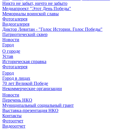
Никто не забыт, ничто не забыто
Медиапроект "Этот День Победы"
Мемориалы воинской славы
Фотогалерея
Видеогалерея
Диктор Левитан - "Голос Истории. Голос Победы"
Патриотический сквер
Новости
Город
О городе
Устав
Историческая справка
Фотогалерея
Город
Город в лицах
70 лет Великой Победе
Некоммерческие организации
Новости
Перечень НКО
Муниципальный социальный грант
Выставка-презентация НКО
Контакты
Фотоотчет
Видеоотчет