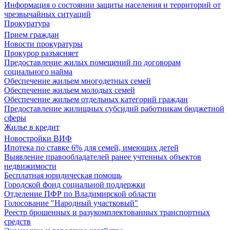
Информация о состоянии защиты населения и территорий от
чрезвычайных ситуаций
Прокуратура
Прием граждан
Новости прокуратуры
Прокурор разъясняет
Предоставление жилых помещений по договорам
социального найма
Обеспечение жильем многодетных семей
Обеспечение жильем молодых семей
Обеспечение жильем отдельных категорий граждан
Предоставление жилищных субсидий работникам бюджетной
сферы
Жилье в кредит
Новостройки ВИФ
Ипотека по ставке 6% для семей, имеющих детей
Выявление правообладателей ранее учтенных объектов
недвижимости
Бесплатная юридическая помощь
Городской фонд социальной поддержки
Отделение ПФР по Владимирской области
Голосование "Народный участковый"
Реестр брошенных и разукомплектованных транспортных
средств