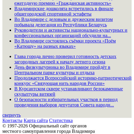
ежегодную премию «Гражданская активность»
Владимирские дошколята встретились в финале
общегородской спортивной эстафеты
Во Владимире с деловым и дружеским визитом
побывала делегация из Республики Беларусь
Руководители и активисты национально-культурных и
конфессиональных организаций обсудили на...
Во Владимире состоялись съёмки проекта «Поём
«Катюшу» на разных языках»
Глава города лично проверил готовность детских
загородных лагерей к началу летнего сезона
День физкультурника во Владимире пройдёт в
Центральном парке культуры и отдыха
Продолжается Всероссийский историко-патриотический
конкурс «Связующая нить народов России»
В Курсантском сквере устанавливают белокаменные
скульптуры витязей
О безопасности избирательных участков в период
проведения выборов депутатов Совета народн...
свернуть
Контакты
Карта сайта
Статистика
© 1997-2026 Официальный сайт органов
местного самоуправления города Владимира