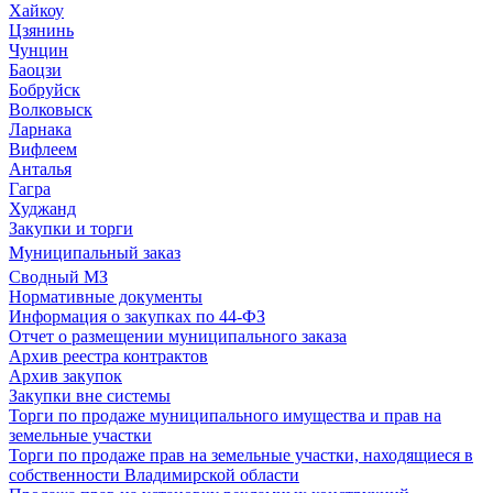
Хайкоу
Цзянинь
Чунцин
Баоцзи
Бобруйск
Волковыск
Ларнака
Вифлеем
Анталья
Гагра
Худжанд
Закупки и торги
Муниципальный заказ
Сводный МЗ
Нормативные документы
Информация о закупках по 44-ФЗ
Отчет о размещении муниципального заказа
Архив реестра контрактов
Архив закупок
Закупки вне системы
Торги по продаже муниципального имущества и прав на
земельные участки
Торги по продаже прав на земельные участки, находящиеся в
собственности Владимирской области