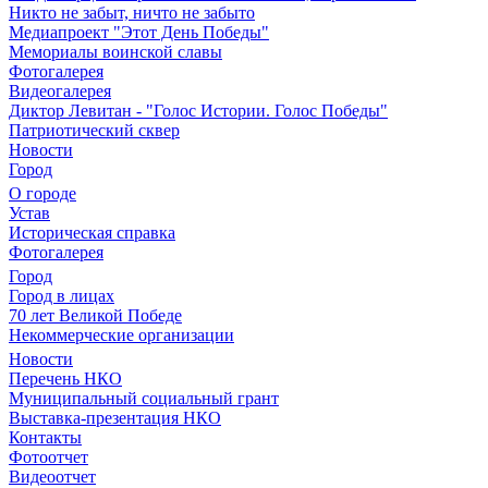
Никто не забыт, ничто не забыто
Медиапроект "Этот День Победы"
Мемориалы воинской славы
Фотогалерея
Видеогалерея
Диктор Левитан - "Голос Истории. Голос Победы"
Патриотический сквер
Новости
Город
О городе
Устав
Историческая справка
Фотогалерея
Город
Город в лицах
70 лет Великой Победе
Некоммерческие организации
Новости
Перечень НКО
Муниципальный социальный грант
Выставка-презентация НКО
Контакты
Фотоотчет
Видеоотчет