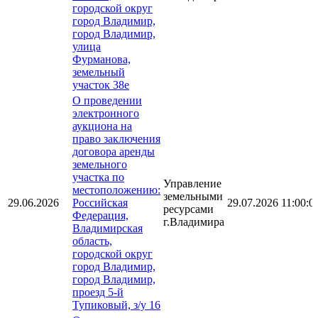
городской округ
город Владимир,
город Владимир,
улица
Фурманова,
земельный
участок 38е
О проведении
электронного
аукциона на
право заключения
договора аренды
земельного
участка по
Управление
местоположению:
земельными
29.06.2026
Российская
29.07.2026 11:00:0
ресурсами
Федерация,
г.Владимира
Владимирская
область,
городской округ
город Владимир,
город Владимир,
проезд 5-й
Тупиковый, з/у 16