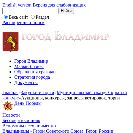
English version
Версия для слабовидящих
Весь сайт
Раздел
Расширенный поиск
Город Владимир
Малый бизнес
Обращения граждан
Стратегия города
Документы
Главная
»
Закупки и торги
»
Муниципальный заказ
»
Открытый
конкурс
»
Аукционы, конкурсы, запросы котировок, торги
День Победы
Новости
Бессмертный полк
Вспомним всех поименно
Владимирцы - Герои Советского Союза, Герои России