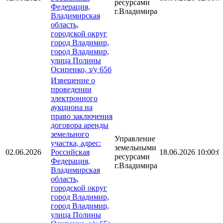
ресурсами
Федерация,
г.Владимира
Владимирская
область,
городской округ
город Владимир,
город Владимир,
улица Полины
Осипенко, з/у 65б
Извещение о
проведении
электронного
аукциона на
право заключения
договора аренды
земельного
Управление
участка, адрес:
земельными
02.06.2026
Российская
18.06.2026 10:00:0
ресурсами
Федерация,
г.Владимира
Владимирская
область,
городской округ
город Владимир,
город Владимир,
улица Полины