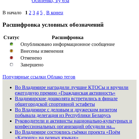
Осипенко, з/у 65а
В начало
1
2
3
4
5
В конец
Расшифровка условных обозначений
Статус
Расшифровка
Опубликовано информационное сообщение
Внесены изменения
Отменено
Завершено
Популярные ссылки
Облако тегов
Во Владимире наградили лучшие КТОСы и вручили
ежегодную премию «Гражданская активность»
Владимирские дошколята встретились в финале
общегородской спортивной эстафеты
Во Владимире с деловым и дружеским визитом
побывала делегация из Республики Беларусь
Руководители и активисты национально-культурных и
конфессиональных организаций обсудили на...
Во Владимире состоялись съёмки проекта «Поём
«Катюшу» на разных языках»