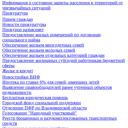
Информация о состоянии защиты населения и территорий от
чрезвычайных ситуаций
Прокуратура
Прием граждан
Новости прокуратуры
Прокурор разъясняет
Предоставление жилых помещений по договорам
социального найма
Обеспечение жильем многодетных семей
Обеспечение жильем молодых семей
Обеспечение жильем отдельных категорий граждан
Предоставление жилищных субсидий работникам бюджетной
сферы
Жилье в кредит
Новостройки ВИФ
Ипотека по ставке 6% для семей, имеющих детей
Выявление правообладателей ранее учтенных объектов
недвижимости
Бесплатная юридическая помощь
Городской фонд социальной поддержки
Отделение ПФР по Владимирской области
Голосование "Народный участковый"
Реестр брошенных и разукомплектованных транспортных
средств