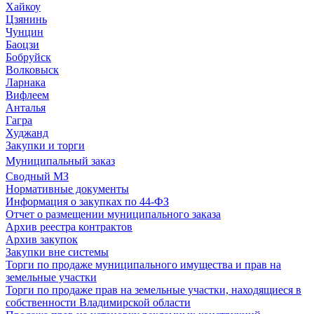
Хайкоу
Цзянинь
Чунцин
Баоцзи
Бобруйск
Волковыск
Ларнака
Вифлеем
Анталья
Гагра
Худжанд
Закупки и торги
Муниципальный заказ
Сводный МЗ
Нормативные документы
Информация о закупках по 44-ФЗ
Отчет о размещении муниципального заказа
Архив реестра контрактов
Архив закупок
Закупки вне системы
Торги по продаже муниципального имущества и прав на
земельные участки
Торги по продаже прав на земельные участки, находящиеся в
собственности Владимирской области