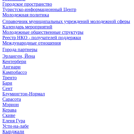
Городское пространство
Туристско-информационный Центр
Молодежная политика
Справочник муниципальных учреждений молодежной сферы
Календарь мероприятий
Молодежные общественные структуры
Реестр НКО - получателей поддержки
Международные отношения
Города партнеры
Эрланген, Йена
Кентербери
Ангиари
Кампобассо
Тренто
Бари
Сент
Блумингтон-Нормал
Сарасота
Мэрион
Керава
Скиве
Еленя Гура
Усти-на-лабе
Кырджали