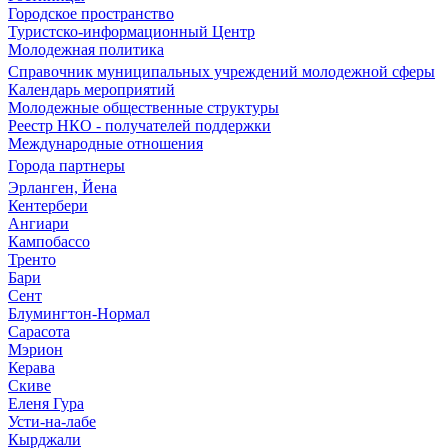
Городское пространство
Туристско-информационный Центр
Молодежная политика
Справочник муниципальных учреждений молодежной сферы
Календарь мероприятий
Молодежные общественные структуры
Реестр НКО - получателей поддержки
Международные отношения
Города партнеры
Эрланген, Йена
Кентербери
Ангиари
Кампобассо
Тренто
Бари
Сент
Блумингтон-Нормал
Сарасота
Мэрион
Керава
Скиве
Еленя Гура
Усти-на-лабе
Кырджали