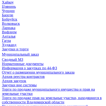
Хайкоу
Цзянинь
Чунцин
Баоцзи
Бобруйск
Волковыск
Ларнака
Вифлеем
Анталья
Гагра
Худжанд
Закупки и торги
Муниципальный заказ
Сводный МЗ
Нормативные документы
Информация о закупках по 44-ФЗ
Отчет о размещении муниципального заказа
Архив реестра контрактов
Архив закупок
Закупки вне системы
Торги по продаже муниципального имущества и прав на
земельные участки
Торги по продаже прав на земельные участки, находящиеся в
собственности Владимирской области