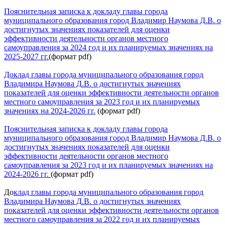
Пояснительная записка к докладу главы города
муниципального образования город Владимир Наумова Д.В. о
достигнутых значениях показателей для оценки
эффективности деятельности органов местного
самоуправления за 2024 год и их планируемых значениях на
2025-2027 гг
.
(формат pdf)
До
клад главы города муниципального образования город
Влад
имира Наумова Д
.В
. о достигнутых значениях
показателей для оценки эффективности деятельности органов
местного самоуправления за 2023 год и их планируемых
значениях на 2024
-2026 гг.
(формат pdf)
Пояснительная записка к докладу главы города
муниципального образования город Владимир Наумова Д.В. о
достигнутых значениях показателей для оценки
эффективности деятельности органов местного
самоуправления за 2023
год и их планируемых значениях на
2024-2026
гг
.
(формат pdf)
До
клад главы города муниципального образования город
Влад
имира Наумова Д
.В
. о достигнутых значениях
показателей для оценки эффективности деятельности органов
местного самоуправления за 2022 год и их планируемых