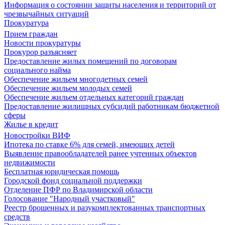
Информация о состоянии защиты населения и территорий от
чрезвычайных ситуаций
Прокуратура
Прием граждан
Новости прокуратуры
Прокурор разъясняет
Предоставление жилых помещений по договорам
социального найма
Обеспечение жильем многодетных семей
Обеспечение жильем молодых семей
Обеспечение жильем отдельных категорий граждан
Предоставление жилищных субсидий работникам бюджетной
сферы
Жилье в кредит
Новостройки ВИФ
Ипотека по ставке 6% для семей, имеющих детей
Выявление правообладателей ранее учтенных объектов
недвижимости
Бесплатная юридическая помощь
Городской фонд социальной поддержки
Отделение ПФР по Владимирской области
Голосование "Народный участковый"
Реестр брошенных и разукомплектованных транспортных
средств