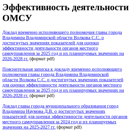
Эффективность деятельности
ОМСУ
Доклад временно исполняющего полномочия главы города
Владимира Владимирской области Волкова С.С. о
достигнутых значениях показателей для оценки
эффективности деятельности органов местного
самоуправления за 2025 год и их планируемых значениях на
2026-2028 гг.
(формат pdf)
Пояснительная записка к докладу временно исполняющего
полномочия главы города Владимира Владимирской
области Волкова С.С.
о достигнутых значениях показателей
для оценки эффективности деятельности органов местного
самоуправления за 2025
год и их планируемых значениях на
2026-2028
гг.
(формат pdf)
До
клад главы города муниципального образования город
Влад
имира Наумова Д
.В
. о достигнутых значениях
показателей для оценки эффективности деятельности органов
местного самоуправления за 2024
год и их планируемых
значениях на 2025
-2027
гг.
(формат pdf)