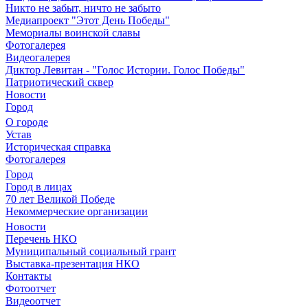
Никто не забыт, ничто не забыто
Медиапроект "Этот День Победы"
Мемориалы воинской славы
Фотогалерея
Видеогалерея
Диктор Левитан - "Голос Истории. Голос Победы"
Патриотический сквер
Новости
Город
О городе
Устав
Историческая справка
Фотогалерея
Город
Город в лицах
70 лет Великой Победе
Некоммерческие организации
Новости
Перечень НКО
Муниципальный социальный грант
Выставка-презентация НКО
Контакты
Фотоотчет
Видеоотчет