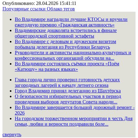
Опубликовано: 28.04.2026 15:41:11
Популярные ссылки
Облако тегов
Во Владимире наградили лучшие КТОСы и вручили
ежегодную премию «Гражданская активность»
Владимирские дошколята встретились в финале
общегородской спортивной эстафеты
Во Владимире с деловым и дружеским визитом
побывала делегация из Республики Беларусь
Руководители и активисты национально-культурных и
конфессиональных организаций обсудили на...
Во Владимире состоялись съёмки проекта «Поём
«Катюшу» на разных языках»
Глава города лично проверил готовность детских
загородных лагерей к началу летнего сезона
Город Владимир принял делегацию из Шахтёрска
О безопасности избирательных участков в период
проведения выборов депутатов Совета народн...
Во Владимире завершается большой дорожный ремонт -
2026
На городском торжественном мероприятии в честь Дня
семьи, любви и верности поздравили боле...
свернуть