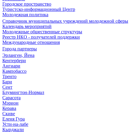
Городское пространство
Туристско-информационный Центр
Молодежная политика
Справочник муниципальных учреждений молодежной сферы
Календарь мероприятий
Молодежные общественные структуры
Реестр НКО - получателей поддержки
Международные отношения
Города партнеры
Эрланген, Йена
Кентербери
Ангиари
Кампобассо
Тренто
Бари
Сент
Блумингтон-Нормал
Сарасота
Мэрион
Керава
Скиве
Еленя Гура
Усти-на-лабе
Кырджали