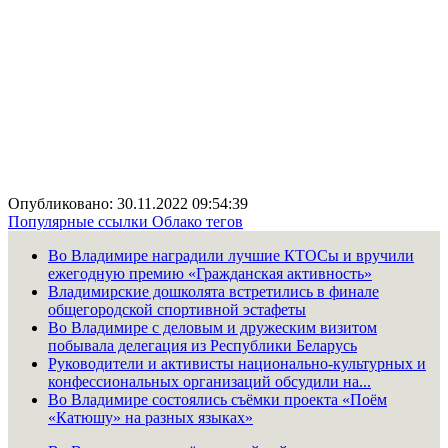
Опубликовано: 30.11.2022 09:54:39
Популярные ссылки
Облако тегов
Во Владимире наградили лучшие КТОСы и вручили
ежегодную премию «Гражданская активность»
Владимирские дошколята встретились в финале
общегородской спортивной эстафеты
Во Владимире с деловым и дружеским визитом
побывала делегация из Республики Беларусь
Руководители и активисты национально-культурных и
конфессиональных организаций обсудили на...
Во Владимире состоялись съёмки проекта «Поём
«Катюшу» на разных языках»