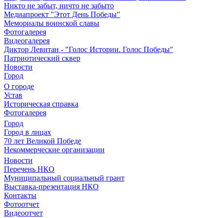
Никто не забыт, ничто не забыто
Медиапроект "Этот День Победы"
Мемориалы воинской славы
Фотогалерея
Видеогалерея
Диктор Левитан - "Голос Истории. Голос Победы"
Патриотический сквер
Новости
Город
О городе
Устав
Историческая справка
Фотогалерея
Город
Город в лицах
70 лет Великой Победе
Некоммерческие организации
Новости
Перечень НКО
Муниципальный социальный грант
Выставка-презентация НКО
Контакты
Фотоотчет
Видеоотчет