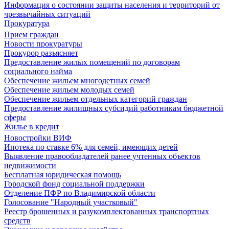
Информация о состоянии защиты населения и территорий от
чрезвычайных ситуаций
Прокуратура
Прием граждан
Новости прокуратуры
Прокурор разъясняет
Предоставление жилых помещений по договорам
социального найма
Обеспечение жильем многодетных семей
Обеспечение жильем молодых семей
Обеспечение жильем отдельных категорий граждан
Предоставление жилищных субсидий работникам бюджетной
сферы
Жилье в кредит
Новостройки ВИФ
Ипотека по ставке 6% для семей, имеющих детей
Выявление правообладателей ранее учтенных объектов
недвижимости
Бесплатная юридическая помощь
Городской фонд социальной поддержки
Отделение ПФР по Владимирской области
Голосование "Народный участковый"
Реестр брошенных и разукомплектованных транспортных
средств