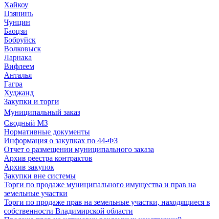
Хайкоу
Цзянинь
Чунцин
Баоцзи
Бобруйск
Волковыск
Ларнака
Вифлеем
Анталья
Гагра
Худжанд
Закупки и торги
Муниципальный заказ
Сводный МЗ
Нормативные документы
Информация о закупках по 44-ФЗ
Отчет о размещении муниципального заказа
Архив реестра контрактов
Архив закупок
Закупки вне системы
Торги по продаже муниципального имущества и прав на
земельные участки
Торги по продаже прав на земельные участки, находящиеся в
собственности Владимирской области