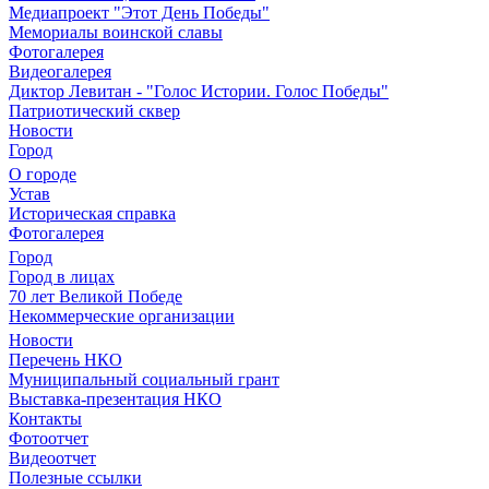
Медиапроект "Этот День Победы"
Мемориалы воинской славы
Фотогалерея
Видеогалерея
Диктор Левитан - "Голос Истории. Голос Победы"
Патриотический сквер
Новости
Город
О городе
Устав
Историческая справка
Фотогалерея
Город
Город в лицах
70 лет Великой Победе
Некоммерческие организации
Новости
Перечень НКО
Муниципальный социальный грант
Выставка-презентация НКО
Контакты
Фотоотчет
Видеоотчет
Полезные ссылки