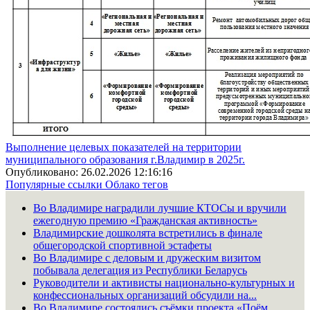
Выполнение целевых показателей на территории
муниципального образования г.Владимир в 2025г.
Опубликовано: 26.02.2026 12:16:16
Популярные ссылки
Облако тегов
Во Владимире наградили лучшие КТОСы и вручили
ежегодную премию «Гражданская активность»
Владимирские дошколята встретились в финале
общегородской спортивной эстафеты
Во Владимире с деловым и дружеским визитом
побывала делегация из Республики Беларусь
Руководители и активисты национально-культурных и
конфессиональных организаций обсудили на...
Во Владимире состоялись съёмки проекта «Поём