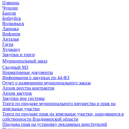
Цзянинь
Чунцин
Баоцзи
Бобруйск
Волковыск
Ларнака
Вифлеем
Анталья
Гагра
Худжанд
Закупки и торги
Муниципальный заказ
Сводный МЗ
Нормативные документы
Информация о закупках по 44-ФЗ
Отчет о размещении муниципального заказа
Архив реестра контрактов
Архив закупок
Закупки вне системы
Торги по продаже муниципального имущества и прав на
земельные участки
Торги по продаже прав на земельные участки, находящиеся в
собственности Владимирской области
Продажа прав на установку рекламных конструкций