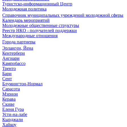
Туристско-информационный Центр
Молодежная политика
Справочник муниципальных учреждений молодежной сферы
Календарь мероприятий
Молодежные общественные структуры
Реестр НКО - получателей поддержки
Международные отношения
Города партнеры
Эрланген, Йена
Кентербери
Ангиари
Кампобассо
Тренто
Бари
Сент
Блумингтон-Нормал
Сарасота
Мэрион
Керава
Скиве
Еленя Гура
Усти-на-лабе
Кырджали
Хайкоу