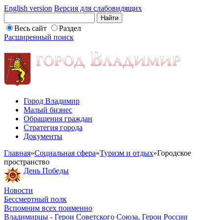
English version
Версия для слабовидящих
Весь сайт
Раздел
Расширенный поиск
Город Владимир
Малый бизнес
Обращения граждан
Стратегия города
Документы
Главная
»
Социальная сфера
»
Туризм и отдых
»
Городское
пространство
День Победы
Новости
Бессмертный полк
Вспомним всех поименно
Владимирцы - Герои Советского Союза, Герои России