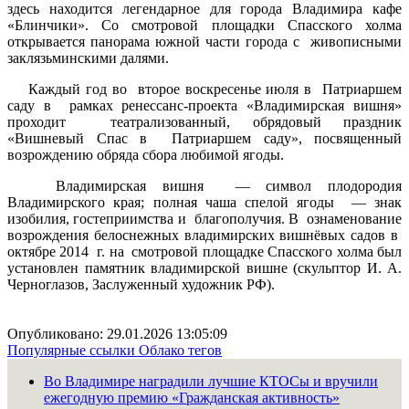
здесь находится легендарное для города Владимира кафе
«Блинчики». Со смотровой площадки Спасского холма
открывается панорама южной части города с живописными
заклязьминскими далями.
Каждый год во второе воскресенье июля в Патриаршем
саду в рамках ренессанс-проекта «Владимирская вишня»
проходит театрализованный, обрядовый праздник
«Вишневый Спас в Патриаршем саду», посвященный
возрождению обряда сбора любимой ягоды.
Владимирская вишня — символ плодородия
Владимирского края; полная чаша спелой ягоды — знак
изобилия, гостеприимства и благополучия. В ознаменование
возрождения белоснежных владимирских вишнёвых садов в
октябре 2014 г. на смотровой площадке Спасского холма был
установлен памятник владимирской вишне (скульптор И. А.
Черноглазов, Заслуженный художник РФ).
Опубликовано: 29.01.2026 13:05:09
Популярные ссылки
Облако тегов
Во Владимире наградили лучшие КТОСы и вручили
ежегодную премию «Гражданская активность»