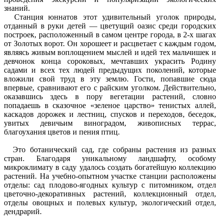
знаний.
Станция юннатов этот удивительный уголок природы,
отданный в руки детей — цветущий оазис среди городских
построек, расположенный в самом центре города, в 2-х шагах
от Золотых ворот. Он хорошеет и расцветает с каждым годом,
являясь живым воплощением мыслей и идей тех мальчишек и
девчонок конца сороковых, мечтавших украсить Родину
садами и всех тех людей предыдущих поколений, которые
вложили свой труд в эту землю. Гости, попавшие сюда
впервые, сравнивают его с райским уголком. Действительно,
оказавшись здесь в пору вегетации растений, словно
попадаешь в сказочное «зеленое царство» тенистых аллей,
каскадов дорожек и лестниц, спусков и переходов, беседок,
увитых девичьим виноградом, живописных террас,
благоухания цветов и пения птиц.
Это ботанический сад, где собраны растения из разных
стран. Благодаря уникальному ландшафту, особому
микроклимату в саду удалось создать богатейшую коллекцию
растений. На учебно-опытном участке станции расположены
отделы: сад плодово-ягодных культур с питомником, отдел
цветочно-декоративных растений, коллекционный отдел,
отделы овощных и полевых культур, экологический отдел,
дендрарий.