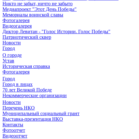
Никто не забыт, ничто не забыто
Медиапроект "Этот День Победы"
Мемориалы воинской славы
Фотогалерея
Видеогалерея
Диктор Левитан - "Голос Истории. Голос Победы"
Патриотический сквер
Новости
Город
О городе
Устав
Историческая справка
Фотогалерея
Город
Город в лицах
70 лет Великой Победе
Некоммерческие организации
Новости
Перечень НКО
Муниципальный социальный грант
Выставка-презентация НКО
Контакты
Фотоотчет
Видеоотчет