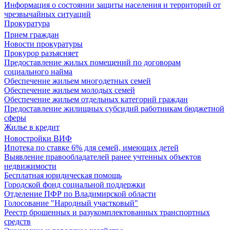
Информация о состоянии защиты населения и территорий от
чрезвычайных ситуаций
Прокуратура
Прием граждан
Новости прокуратуры
Прокурор разъясняет
Предоставление жилых помещений по договорам
социального найма
Обеспечение жильем многодетных семей
Обеспечение жильем молодых семей
Обеспечение жильем отдельных категорий граждан
Предоставление жилищных субсидий работникам бюджетной
сферы
Жилье в кредит
Новостройки ВИФ
Ипотека по ставке 6% для семей, имеющих детей
Выявление правообладателей ранее учтенных объектов
недвижимости
Бесплатная юридическая помощь
Городской фонд социальной поддержки
Отделение ПФР по Владимирской области
Голосование "Народный участковый"
Реестр брошенных и разукомплектованных транспортных
средств