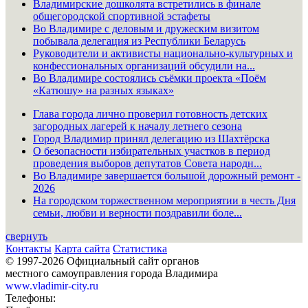
Владимирские дошколята встретились в финале
общегородской спортивной эстафеты
Во Владимире с деловым и дружеским визитом
побывала делегация из Республики Беларусь
Руководители и активисты национально-культурных и
конфессиональных организаций обсудили на...
Во Владимире состоялись съёмки проекта «Поём
«Катюшу» на разных языках»
Глава города лично проверил готовность детских
загородных лагерей к началу летнего сезона
Город Владимир принял делегацию из Шахтёрска
О безопасности избирательных участков в период
проведения выборов депутатов Совета народн...
Во Владимире завершается большой дорожный ремонт -
2026
На городском торжественном мероприятии в честь Дня
семьи, любви и верности поздравили боле...
свернуть
Контакты
Карта сайта
Статистика
© 1997-2026 Официальный сайт органов
местного самоуправления города Владимира
www.vladimir-city.ru
Телефоны: