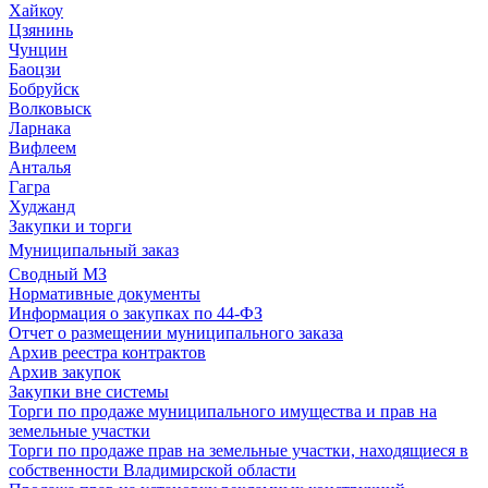
Хайкоу
Цзянинь
Чунцин
Баоцзи
Бобруйск
Волковыск
Ларнака
Вифлеем
Анталья
Гагра
Худжанд
Закупки и торги
Муниципальный заказ
Сводный МЗ
Нормативные документы
Информация о закупках по 44-ФЗ
Отчет о размещении муниципального заказа
Архив реестра контрактов
Архив закупок
Закупки вне системы
Торги по продаже муниципального имущества и прав на
земельные участки
Торги по продаже прав на земельные участки, находящиеся в
собственности Владимирской области