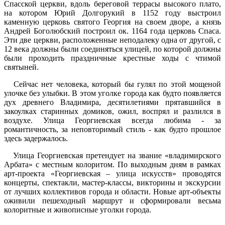
Спасской церкви, вдоль береговой террасы высокого плато,
на котором Юрий Долгорукий в 1152 году выстроил
каменную церковь святого Георгия на своем дворе, а князь
Андрей Боголюбский построил ок. 1164 года церковь Спаса.
Эти две церкви, расположенные неподалеку одна от другой, с
12 века должны были соединяться улицей, по которой должны
были проходить праздничные крестные ходы с чтимой
святыней.
Cейчас нет человека, который бы гулял по этой мощеной
улочке без улыбки. В этом уголке города как будто появляется
дух древнего Владимира, десятилетиями прятавшийся в
закоулках старинных домиков, ожил, воспрял и разлился в
воздухе. Улица Георгиевская всегда любима - за
романтичность, за неповторимый стиль - как будто прошлое
здесь задержалось.
Улица Георгиевская претендует на звание «владимирского
Арбата» с местным колоритом. По выходным дням в рамках
арт-проекта «Георгиевская – улица искусств» проводятся
концерты, спектакли, мастер-классы, викторины и экскурсии
от лучших коллективов города и области. Новые арт-объекты
оживили пешеходный маршрут и сформировали весьма
колоритные и живописные уголки города.