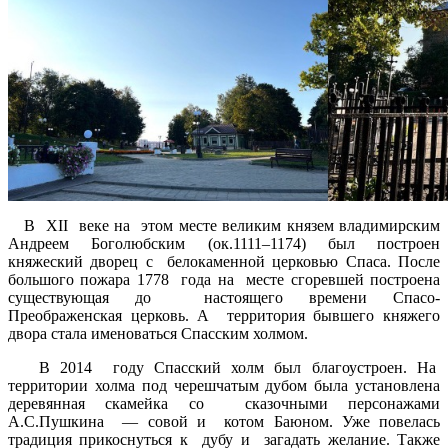
В XII веке на этом месте великим князем владимирским
Андреем Боголюбским (ок.1111–1174) был построен
княжеский дворец с белокаменной церковью Спаса. После
большого пожара 1778 года на месте сгоревшей построена
существующая до настоящего времени Спасо-
Преображенская церковь. А территория бывшего княжего
двора стала именоваться Спасским холмом.
В 2014 году Спасский холм был благоустроен. На
территории холма под черешчатым дубом была установлена
деревянная скамейка со сказочными персонажами
А.С.Пушкина — совой и котом Баюном. Уже повелась
традиция прикоснуться к дубу и загадать желание. Также