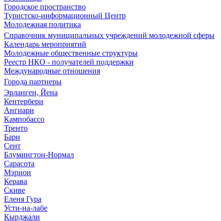
Городское пространство
Туристско-информационный Центр
Молодежная политика
Справочник муниципальных учреждений молодежной сферы
Календарь мероприятий
Молодежные общественные структуры
Реестр НКО - получателей поддержки
Международные отношения
Города партнеры
Эрланген, Йена
Кентербери
Ангиари
Кампобассо
Тренто
Бари
Сент
Блумингтон-Нормал
Сарасота
Мэрион
Керава
Скиве
Еленя Гура
Усти-на-лабе
Кырджали