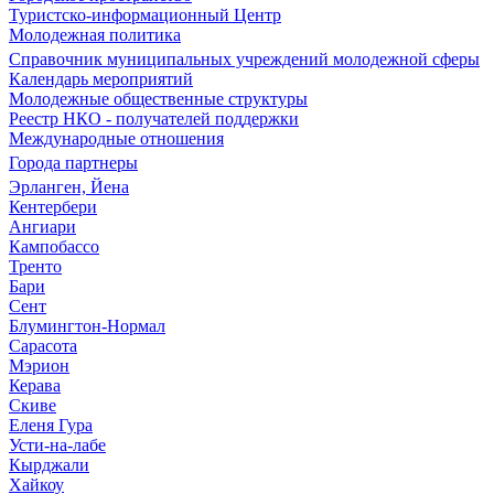
Туристско-информационный Центр
Молодежная политика
Справочник муниципальных учреждений молодежной сферы
Календарь мероприятий
Молодежные общественные структуры
Реестр НКО - получателей поддержки
Международные отношения
Города партнеры
Эрланген, Йена
Кентербери
Ангиари
Кампобассо
Тренто
Бари
Сент
Блумингтон-Нормал
Сарасота
Мэрион
Керава
Скиве
Еленя Гура
Усти-на-лабе
Кырджали
Хайкоу