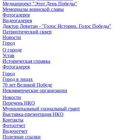
Медиапроект "Этот День Победы"
Мемориалы воинской славы
Фотогалерея
Видеогалерея
Диктор Левитан - "Голос Истории. Голос Победы"
Патриотический сквер
Новости
Город
О городе
Устав
Историческая справка
Фотогалерея
Город
Город в лицах
70 лет Великой Победе
Некоммерческие организации
Новости
Перечень НКО
Муниципальный социальный грант
Выставка-презентация НКО
Контакты
Фотоотчет
Видеоотчет
Полезные ссылки