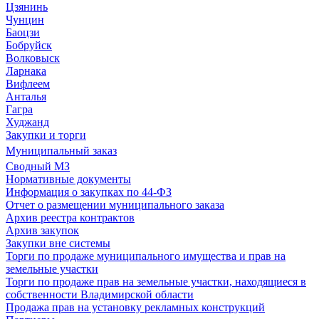
Цзянинь
Чунцин
Баоцзи
Бобруйск
Волковыск
Ларнака
Вифлеем
Анталья
Гагра
Худжанд
Закупки и торги
Муниципальный заказ
Сводный МЗ
Нормативные документы
Информация о закупках по 44-ФЗ
Отчет о размещении муниципального заказа
Архив реестра контрактов
Архив закупок
Закупки вне системы
Торги по продаже муниципального имущества и прав на
земельные участки
Торги по продаже прав на земельные участки, находящиеся в
собственности Владимирской области
Продажа прав на установку рекламных конструкций