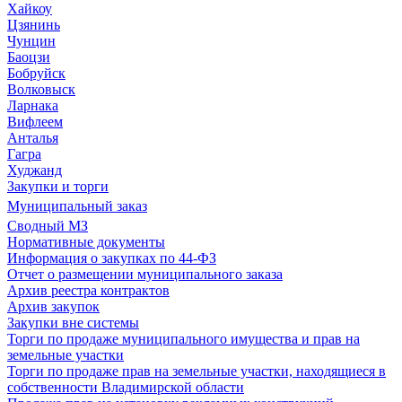
Хайкоу
Цзянинь
Чунцин
Баоцзи
Бобруйск
Волковыск
Ларнака
Вифлеем
Анталья
Гагра
Худжанд
Закупки и торги
Муниципальный заказ
Сводный МЗ
Нормативные документы
Информация о закупках по 44-ФЗ
Отчет о размещении муниципального заказа
Архив реестра контрактов
Архив закупок
Закупки вне системы
Торги по продаже муниципального имущества и прав на
земельные участки
Торги по продаже прав на земельные участки, находящиеся в
собственности Владимирской области