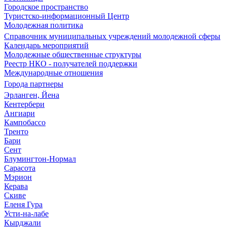
Городское пространство
Туристско-информационный Центр
Молодежная политика
Справочник муниципальных учреждений молодежной сферы
Календарь мероприятий
Молодежные общественные структуры
Реестр НКО - получателей поддержки
Международные отношения
Города партнеры
Эрланген, Йена
Кентербери
Ангиари
Кампобассо
Тренто
Бари
Сент
Блумингтон-Нормал
Сарасота
Мэрион
Керава
Скиве
Еленя Гура
Усти-на-лабе
Кырджали