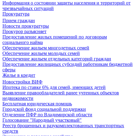
Информация о состоянии защиты населения и территорий от
чрезвычайных ситуаций
Прокуратура
Прием граждан
Новости прокуратуры
Прокурор разъясняет
Предоставление жилых помещений по договорам
социального найма
Обеспечение жильем многодетных семей
Обеспечение жильем молодых семей
Обеспечение жильем отдельных категорий граждан
Предоставление жилищных субсидий работникам бюджетной
сферы
Жилье в кредит
Новостройки ВИФ
Ипотека по ставке 6% для семей, имеющих детей
Выявление правообладателей ранее учтенных объектов
недвижимости
Бесплатная юридическая помощь
Городской фонд социальной поддержки
Отделение ПФР по Владимирской области
Голосование "Народный участковый"
Реестр брошенных и разукомплектованных транспортных
средств