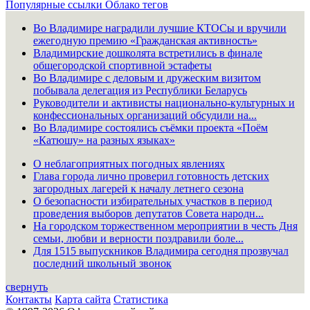
Популярные ссылки
Облако тегов
Во Владимире наградили лучшие КТОСы и вручили
ежегодную премию «Гражданская активность»
Владимирские дошколята встретились в финале
общегородской спортивной эстафеты
Во Владимире с деловым и дружеским визитом
побывала делегация из Республики Беларусь
Руководители и активисты национально-культурных и
конфессиональных организаций обсудили на...
Во Владимире состоялись съёмки проекта «Поём
«Катюшу» на разных языках»
О неблагоприятных погодных явлениях
Глава города лично проверил готовность детских
загородных лагерей к началу летнего сезона
О безопасности избирательных участков в период
проведения выборов депутатов Совета народн...
На городском торжественном мероприятии в честь Дня
семьи, любви и верности поздравили боле...
Для 1515 выпускников Владимира сегодня прозвучал
последний школьный звонок
свернуть
Контакты
Карта сайта
Статистика