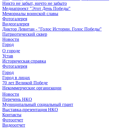
Никто не забыт, ничто не забыто
Медиапроект "Этот День Победы"
Мемориалы воинской славы
Фотогалерея
Видеогалерея
Диктор Левитан - "Голос Истории. Голос Победы"
Патриотический сквер
Новости
Город
О городе
Устав
Историческая справка
Фотогалерея
Город
Город в лицах
70 лет Великой Победе
Некоммерческие организации
Новости
Перечень НКО
Муниципальный социальный грант
Выставка-презентация НКО
Контакты
Фотоотчет
Видеоотчет