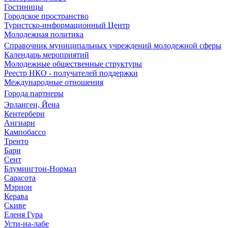
Гостиницы
Городское пространство
Туристско-информационный Центр
Молодежная политика
Справочник муниципальных учреждений молодежной сферы
Календарь мероприятий
Молодежные общественные структуры
Реестр НКО - получателей поддержки
Международные отношения
Города партнеры
Эрланген, Йена
Кентербери
Ангиари
Кампобассо
Тренто
Бари
Сент
Блумингтон-Нормал
Сарасота
Мэрион
Керава
Скиве
Еленя Гура
Усти-на-лабе