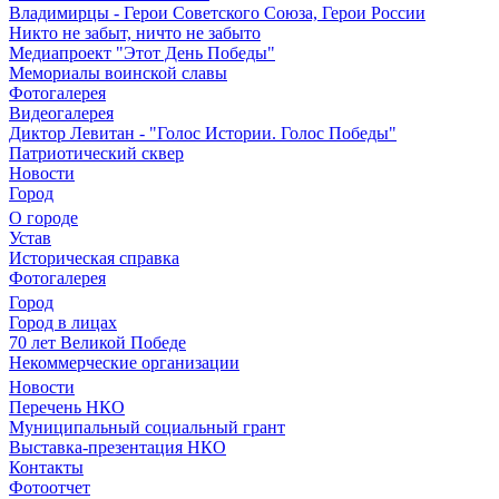
Владимирцы - Герои Советского Союза, Герои России
Никто не забыт, ничто не забыто
Медиапроект "Этот День Победы"
Мемориалы воинской славы
Фотогалерея
Видеогалерея
Диктор Левитан - "Голос Истории. Голос Победы"
Патриотический сквер
Новости
Город
О городе
Устав
Историческая справка
Фотогалерея
Город
Город в лицах
70 лет Великой Победе
Некоммерческие организации
Новости
Перечень НКО
Муниципальный социальный грант
Выставка-презентация НКО
Контакты
Фотоотчет