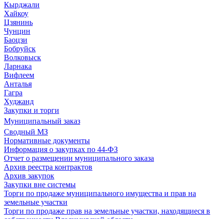
Кырджали
Хайкоу
Цзянинь
Чунцин
Баоцзи
Бобруйск
Волковыск
Ларнака
Вифлеем
Анталья
Гагра
Худжанд
Закупки и торги
Муниципальный заказ
Сводный МЗ
Нормативные документы
Информация о закупках по 44-ФЗ
Отчет о размещении муниципального заказа
Архив реестра контрактов
Архив закупок
Закупки вне системы
Торги по продаже муниципального имущества и прав на
земельные участки
Торги по продаже прав на земельные участки, находящиеся в