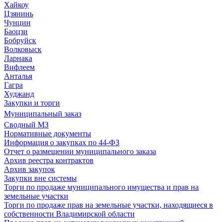
Хайкоу
Цзянинь
Чунцин
Баоцзи
Бобруйск
Волковыск
Ларнака
Вифлеем
Анталья
Гагра
Худжанд
Закупки и торги
Муниципальный заказ
Сводный МЗ
Нормативные документы
Информация о закупках по 44-ФЗ
Отчет о размещении муниципального заказа
Архив реестра контрактов
Архив закупок
Закупки вне системы
Торги по продаже муниципального имущества и прав на
земельные участки
Торги по продаже прав на земельные участки, находящиеся в
собственности Владимирской области