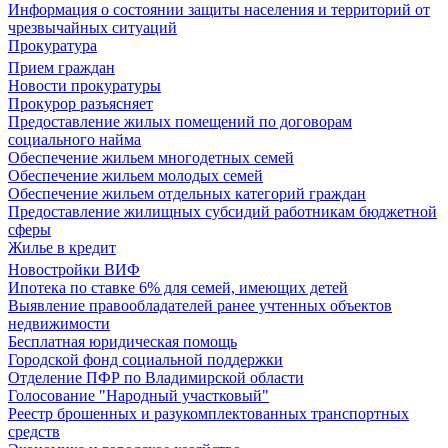
Информация о состоянии защиты населения и территорий от
чрезвычайных ситуаций
Прокуратура
Прием граждан
Новости прокуратуры
Прокурор разъясняет
Предоставление жилых помещений по договорам
социального найма
Обеспечение жильем многодетных семей
Обеспечение жильем молодых семей
Обеспечение жильем отдельных категорий граждан
Предоставление жилищных субсидий работникам бюджетной
сферы
Жилье в кредит
Новостройки ВИФ
Ипотека по ставке 6% для семей, имеющих детей
Выявление правообладателей ранее учтенных объектов
недвижимости
Бесплатная юридическая помощь
Городской фонд социальной поддержки
Отделение ПФР по Владимирской области
Голосование "Народный участковый"
Реестр брошенных и разукомплектованных транспортных
средств