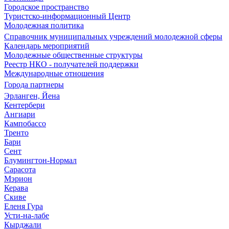
Городское пространство
Туристско-информационный Центр
Молодежная политика
Справочник муниципальных учреждений молодежной сферы
Календарь мероприятий
Молодежные общественные структуры
Реестр НКО - получателей поддержки
Международные отношения
Города партнеры
Эрланген, Йена
Кентербери
Ангиари
Кампобассо
Тренто
Бари
Сент
Блумингтон-Нормал
Сарасота
Мэрион
Керава
Скиве
Еленя Гура
Усти-на-лабе
Кырджали