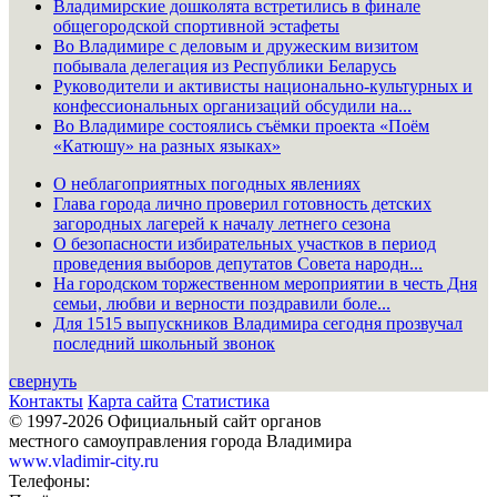
Владимирские дошколята встретились в финале
общегородской спортивной эстафеты
Во Владимире с деловым и дружеским визитом
побывала делегация из Республики Беларусь
Руководители и активисты национально-культурных и
конфессиональных организаций обсудили на...
Во Владимире состоялись съёмки проекта «Поём
«Катюшу» на разных языках»
О неблагоприятных погодных явлениях
Глава города лично проверил готовность детских
загородных лагерей к началу летнего сезона
О безопасности избирательных участков в период
проведения выборов депутатов Совета народн...
На городском торжественном мероприятии в честь Дня
семьи, любви и верности поздравили боле...
Для 1515 выпускников Владимира сегодня прозвучал
последний школьный звонок
свернуть
Контакты
Карта сайта
Статистика
© 1997-2026 Официальный сайт органов
местного самоуправления города Владимира
www.vladimir-city.ru
Телефоны: