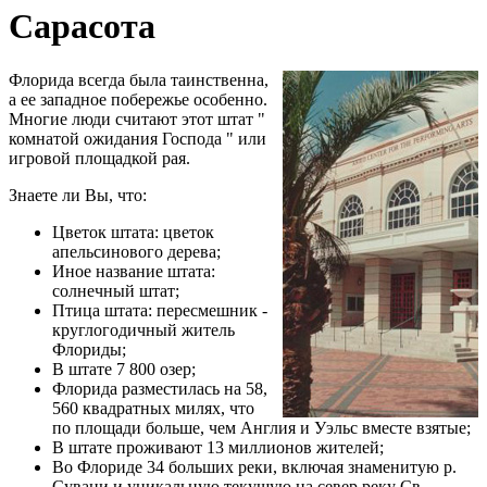
Сарасота
Флорида всегда была таинственна,
а ее западное побережье особенно.
Многие люди считают этот штат "
комнатой ожидания Господа " или
игровой площадкой рая.
Знаете ли Вы, что:
Цветок штата: цветок
апельсинового дерева;
Иное название штата:
солнечный штат;
Птица штата: пересмешник -
круглогодичный житель
Флориды;
В штате 7 800 озер;
Флорида разместилась на 58,
560 квадратных милях, что
по площади больше, чем Англия и Уэльс вместе взятые;
В штате проживают 13 миллионов жителей;
Во Флориде 34 больших реки, включая знаменитую р.
Сувани и уникальную текущую на север реку Св.