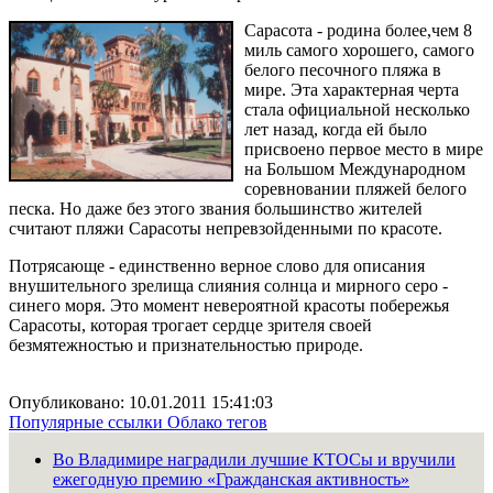
Сарасотa - родина более,чем 8
миль самого хорошего, самого
белого песочного пляжа в
мире. Эта характерная черта
стала официальной несколько
лет назад, когда ей было
присвоено первое место в мире
на Большом Международном
соревновании пляжей белого
песка. Но даже без этого звания большинство жителей
считают пляжи Сарасоты непревзойденными по красоте.
Потрясающе - единственно верное слово для описания
внушительного зрелища слияния солнца и мирного серо -
синего моря. Это момент невероятной красоты побережья
Сарасоты, которая трогает сердце зрителя своей
безмятежностью и признательностью природе.
Опубликовано: 10.01.2011 15:41:03
Популярные ссылки
Облако тегов
Во Владимире наградили лучшие КТОСы и вручили
ежегодную премию «Гражданская активность»