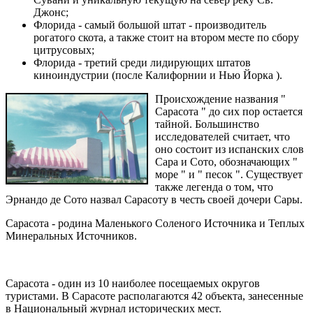
Джонс;
Флорида - самый большой штат - производитель
рогатого скота, а также стоит на втором месте по сбору
цитрусовых;
Флорида - третий среди лидирующих штатов
киноиндустрии (после Калифорнии и Нью Йорка ).
Происхождение названия "
Сарасота " до сих пор остается
тайной. Большинство
исследователей считает, что
оно состоит из испанских слов
Сара и Сото, обозначающих "
море " и " песок ". Существует
также легенда о том, что
Эрнандо де Сото назвал Сарасоту в честь своей дочери Сары.
Cарасота - родина Маленького Соленого Источника и Теплых
Минеральных Источников.
Сарасота - один из 10 наиболее посещаемых округов
туристами. В Сарасоте располагаются 42 объекта, занесенные
в Национальный журнал исторических мест.