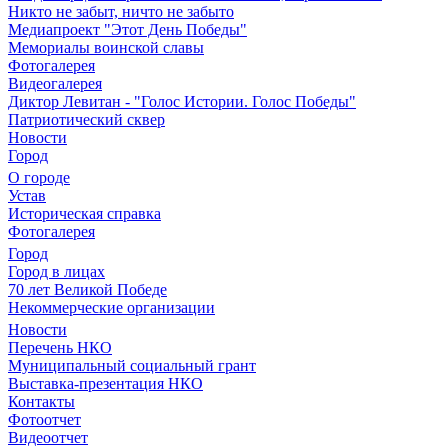
Никто не забыт, ничто не забыто
Медиапроект "Этот День Победы"
Мемориалы воинской славы
Фотогалерея
Видеогалерея
Диктор Левитан - "Голос Истории. Голос Победы"
Патриотический сквер
Новости
Город
О городе
Устав
Историческая справка
Фотогалерея
Город
Город в лицах
70 лет Великой Победе
Некоммерческие организации
Новости
Перечень НКО
Муниципальный социальный грант
Выставка-презентация НКО
Контакты
Фотоотчет
Видеоотчет