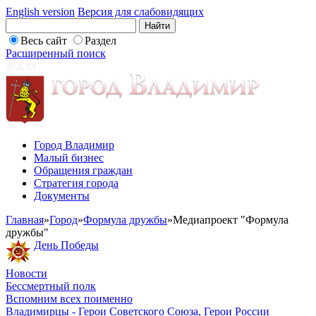
English version
Версия для слабовидящих
Весь сайт
Раздел
Расширенный поиск
Город Владимир
Малый бизнес
Обращения граждан
Стратегия города
Документы
Главная
»
Город
»
Формула дружбы
»
Медиапроект "Формула
дружбы"
День Победы
Новости
Бессмертный полк
Вспомним всех поименно
Владимирцы - Герои Советского Союза, Герои России