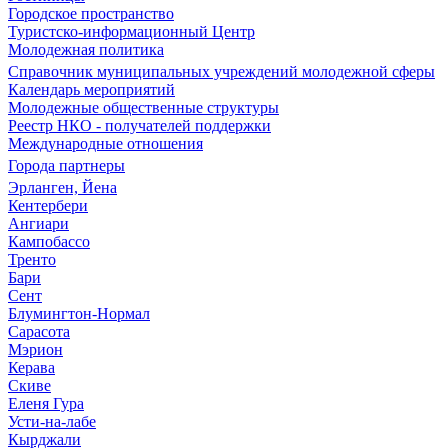
Городское пространство
Туристско-информационный Центр
Молодежная политика
Справочник муниципальных учреждений молодежной сферы
Календарь мероприятий
Молодежные общественные структуры
Реестр НКО - получателей поддержки
Международные отношения
Города партнеры
Эрланген, Йена
Кентербери
Ангиари
Кампобассо
Тренто
Бари
Сент
Блумингтон-Нормал
Сарасота
Мэрион
Керава
Скиве
Еленя Гура
Усти-на-лабе
Кырджали