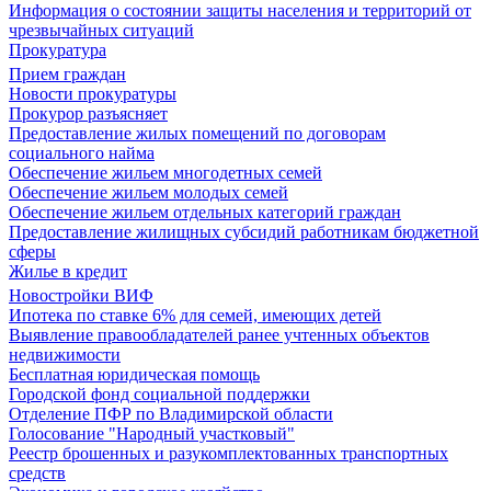
Информация о состоянии защиты населения и территорий от
чрезвычайных ситуаций
Прокуратура
Прием граждан
Новости прокуратуры
Прокурор разъясняет
Предоставление жилых помещений по договорам
социального найма
Обеспечение жильем многодетных семей
Обеспечение жильем молодых семей
Обеспечение жильем отдельных категорий граждан
Предоставление жилищных субсидий работникам бюджетной
сферы
Жилье в кредит
Новостройки ВИФ
Ипотека по ставке 6% для семей, имеющих детей
Выявление правообладателей ранее учтенных объектов
недвижимости
Бесплатная юридическая помощь
Городской фонд социальной поддержки
Отделение ПФР по Владимирской области
Голосование "Народный участковый"
Реестр брошенных и разукомплектованных транспортных
средств