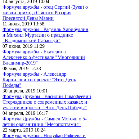
14 августа, 2019 10:04
Формула дружбы - отец Сергий (Зуев) о
жизни прихода Святого Розария
Пресвятой Девы Марии
11 июля, 2019 13:58
Формула дружбы - Рафаиль Хабибуллин
и Михаил Муртазин о празднике
"Владимирский Сабантуй"
07 июня, 2019 11:29
Формула дружбы - Екатерина
Алексеенко о фестивале "Многоликий
Владимир-2019"
08 мая, 2019 12:33
Формула дружбы - Александр
Карпилович о проекте "Этот День
Победы"
30 апреля, 2019 10:01
Формула Дружбы - Василий Тимофеевич
Стерлядников о современных казаках и
участии в проекте "Этот День Победы"
04 апреля, 2019 16:17
Формула Дружбы - Самвел Мстоян о 5-
летии ораганизции "Месопоптамия"
22 марта, 2019 10:24
Формула дружбы - Нилуфар Рафиева и