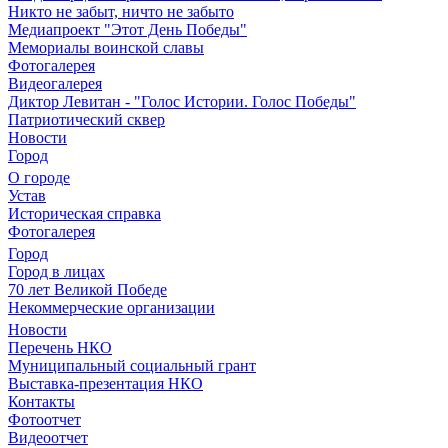
Никто не забыт, ничто не забыто
Медиапроект "Этот День Победы"
Мемориалы воинской славы
Фотогалерея
Видеогалерея
Диктор Левитан - "Голос Истории. Голос Победы"
Патриотический сквер
Новости
Город
О городе
Устав
Историческая справка
Фотогалерея
Город
Город в лицах
70 лет Великой Победе
Некоммерческие организации
Новости
Перечень НКО
Муниципальный социальный грант
Выставка-презентация НКО
Контакты
Фотоотчет
Видеоотчет