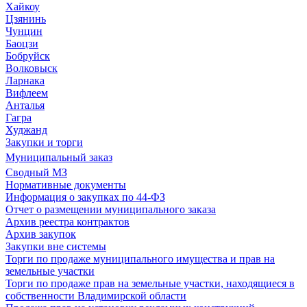
Хайкоу
Цзянинь
Чунцин
Баоцзи
Бобруйск
Волковыск
Ларнака
Вифлеем
Анталья
Гагра
Худжанд
Закупки и торги
Муниципальный заказ
Сводный МЗ
Нормативные документы
Информация о закупках по 44-ФЗ
Отчет о размещении муниципального заказа
Архив реестра контрактов
Архив закупок
Закупки вне системы
Торги по продаже муниципального имущества и прав на
земельные участки
Торги по продаже прав на земельные участки, находящиеся в
собственности Владимирской области