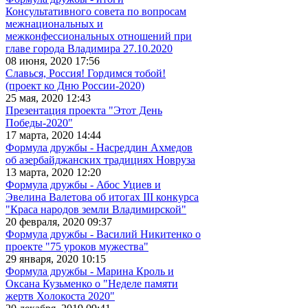
Консультативного совета по вопросам
межнациональных и
межконфессиональных отношений при
главе города Владимира 27.10.2020
08 июня, 2020 17:56
Славься, Россия! Гордимся тобой!
(проект ко Дню России-2020)
25 мая, 2020 12:43
Презентация проекта "Этот День
Победы-2020"
17 марта, 2020 14:44
Формула дружбы - Насреддин Ахмедов
об азербайджанских традициях Новруза
13 марта, 2020 12:20
Формула дружбы - Абос Уциев и
Эвелина Валетова об итогах III конкурса
"Краса народов земли Владимирской"
20 февраля, 2020 09:37
Формула дружбы - Василий Никитенко о
проекте "75 уроков мужества"
29 января, 2020 10:15
Формула дружбы - Марина Кроль и
Оксана Кузьменко о "Неделе памяти
жертв Холокоста 2020"