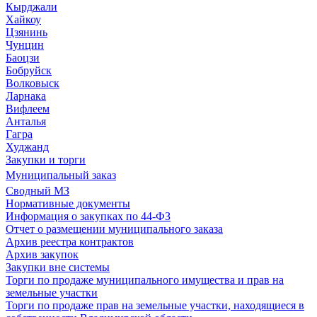
Кырджали
Хайкоу
Цзянинь
Чунцин
Баоцзи
Бобруйск
Волковыск
Ларнака
Вифлеем
Анталья
Гагра
Худжанд
Закупки и торги
Муниципальный заказ
Сводный МЗ
Нормативные документы
Информация о закупках по 44-ФЗ
Отчет о размещении муниципального заказа
Архив реестра контрактов
Архив закупок
Закупки вне системы
Торги по продаже муниципального имущества и прав на
земельные участки
Торги по продаже прав на земельные участки, находящиеся в