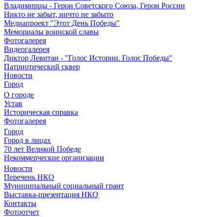
Владимирцы - Герои Советского Союза, Герои России
Никто не забыт, ничто не забыто
Медиапроект "Этот День Победы"
Мемориалы воинской славы
Фотогалерея
Видеогалерея
Диктор Левитан - "Голос Истории. Голос Победы"
Патриотический сквер
Новости
Город
О городе
Устав
Историческая справка
Фотогалерея
Город
Город в лицах
70 лет Великой Победе
Некоммерческие организации
Новости
Перечень НКО
Муниципальный социальный грант
Выставка-презентация НКО
Контакты
Фотоотчет