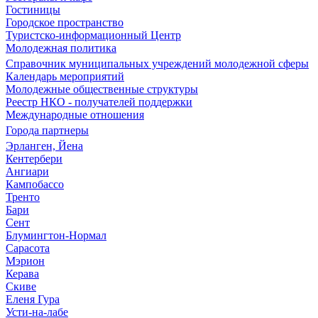
Гостиницы
Городское пространство
Туристско-информационный Центр
Молодежная политика
Справочник муниципальных учреждений молодежной сферы
Календарь мероприятий
Молодежные общественные структуры
Реестр НКО - получателей поддержки
Международные отношения
Города партнеры
Эрланген, Йена
Кентербери
Ангиари
Кампобассо
Тренто
Бари
Сент
Блумингтон-Нормал
Сарасота
Мэрион
Керава
Скиве
Еленя Гура
Усти-на-лабе