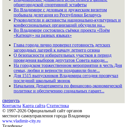
общегородской спортивной эстафеты
Во Владимире с деловым и дружеским визитом
побывала делегация из Республики Беларусь
Руководители и активисты национально-культурных и
конфессиональных организаций обсудили на...
Во Владимире состоялись съёмки проекта «Поём
«Катюшу» на разных языках»
Глава города лично проверил готовность детских
загородных лагерей к началу летнего сезона
О безопасности избирательных участков в период
проведения выборов депутатов Совета народн...
На городском торжественном мероприятии в честь Дня
семьи, любви и верности поздравили боле...
Для 1515 выпускников Владимира сегодня прозвучал
последний школьный звонок
Начальник Департамента по финансово-экономической
политике и обеспечению социальных гарант...
свернуть
Контакты
Карта сайта
Статистика
© 1997-2026 Официальный сайт органов
местного самоуправления города Владимира
www.vladimir-city.ru
Телефоны: