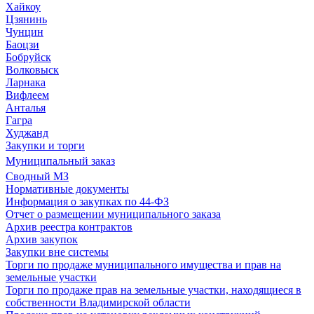
Хайкоу
Цзянинь
Чунцин
Баоцзи
Бобруйск
Волковыск
Ларнака
Вифлеем
Анталья
Гагра
Худжанд
Закупки и торги
Муниципальный заказ
Сводный МЗ
Нормативные документы
Информация о закупках по 44-ФЗ
Отчет о размещении муниципального заказа
Архив реестра контрактов
Архив закупок
Закупки вне системы
Торги по продаже муниципального имущества и прав на
земельные участки
Торги по продаже прав на земельные участки, находящиеся в
собственности Владимирской области