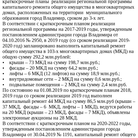
краткосрочные планы реализации региональной программы
капитального ремонта общего имущества в многоквартирных
домах, расположенных на территории муниципального
образования город Владимир, сроком до 3-х лет.
В соответствии с краткосрочным планом реализации
региональной программы на 2017-2019 годы, утвержденным
постановлением администрации города Владимира от
04.10.2016 № 2950, в 2019 году (со сроком реализации 2019-
2020 год) запланировано выполнить капитальный ремонт
общего имущества в 103-х многоквартирных домах (МКД) на
общую сумму 292,2 млн.рублей:
• крыши – 73 МКД на сумму 198,7 млн.руб.;
• фасады – 20 МКД на сумму 64,2 млн.руб.;
• лифты – 6 МКД (12 лифтов) на сумму 18,9 млн.руб.;
• внутридомовые сети – 2 МКД на сумму 0,6 млн.руб.;
• подвальные помещения – 2 МКД на сумму 2,4 млн.руб.
По состоянию на 01.08.2019 по краткосрочным планам 2018,
2019 года со сроком реализации 2019 год выполнен
капитальный ремонт 44 МКД на сумму 86,5 млн.руб (крыши –
37 МКД, фасады – 6 МКД, лифты – 1 МКД), ведутся работы
на 20 МКД (крыши – 23 МКД, фасады – 7 МКД), объявлены
электронные аукционы на 28 МКД.
В соответствии с краткосрочным планом на 2020-2022 годы,
утвержденным постановлением администрации города
Владимира от 30.04.2019 № 1191, капитальный ремонт общего