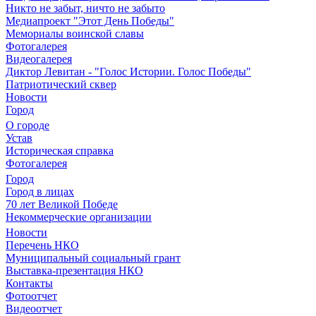
Никто не забыт, ничто не забыто
Медиапроект "Этот День Победы"
Мемориалы воинской славы
Фотогалерея
Видеогалерея
Диктор Левитан - "Голос Истории. Голос Победы"
Патриотический сквер
Новости
Город
О городе
Устав
Историческая справка
Фотогалерея
Город
Город в лицах
70 лет Великой Победе
Некоммерческие организации
Новости
Перечень НКО
Муниципальный социальный грант
Выставка-презентация НКО
Контакты
Фотоотчет
Видеоотчет