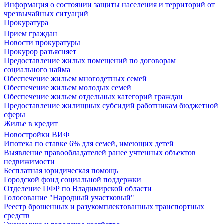
Информация о состоянии защиты населения и территорий от
чрезвычайных ситуаций
Прокуратура
Прием граждан
Новости прокуратуры
Прокурор разъясняет
Предоставление жилых помещений по договорам
социального найма
Обеспечение жильем многодетных семей
Обеспечение жильем молодых семей
Обеспечение жильем отдельных категорий граждан
Предоставление жилищных субсидий работникам бюджетной
сферы
Жилье в кредит
Новостройки ВИФ
Ипотека по ставке 6% для семей, имеющих детей
Выявление правообладателей ранее учтенных объектов
недвижимости
Бесплатная юридическая помощь
Городской фонд социальной поддержки
Отделение ПФР по Владимирской области
Голосование "Народный участковый"
Реестр брошенных и разукомплектованных транспортных
средств