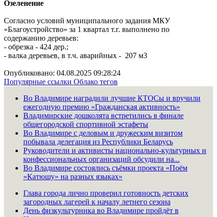
Озеленение
Согласно условий муниципального задания МКУ
«Благоустройство» за 1 квартал т.г. выполнено по
содержанию деревьев:
- обрезка - 424 дер.;
- валка деревьев, в т.ч. аварийных - 207 м3
Опубликовано: 04.08.2025 09:28:24
Популярные ссылки
Облако тегов
Во Владимире наградили лучшие КТОСы и вручили
ежегодную премию «Гражданская активность»
Владимирские дошколята встретились в финале
общегородской спортивной эстафеты
Во Владимире с деловым и дружеским визитом
побывала делегация из Республики Беларусь
Руководители и активисты национально-культурных и
конфессиональных организаций обсудили на...
Во Владимире состоялись съёмки проекта «Поём
«Катюшу» на разных языках»
Глава города лично проверил готовность детских
загородных лагерей к началу летнего сезона
День физкультурника во Владимире пройдёт в