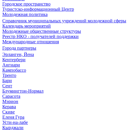
Городское пространство
Туристско-информационный Центр
Молодежная политика
Справочник муниципальных учреждений молодежной сферы
Календарь мероприятий
Молодежные общественные структуры
Реестр НКО - получателей поддержки
Международные отношения
Города партнеры
Эрланген, Йена
Кентербери
Ангиари
Кампобассо
Тренто
Бари
Сент
Блумингтон-Нормал
Сарасота
Мэрион
Керава
Скиве
Еленя Гура
Усти-на-лабе
Кырджали