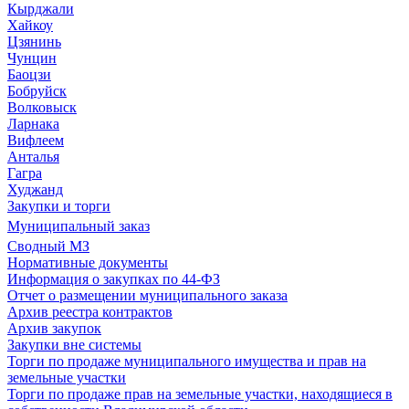
Кырджали
Хайкоу
Цзянинь
Чунцин
Баоцзи
Бобруйск
Волковыск
Ларнака
Вифлеем
Анталья
Гагра
Худжанд
Закупки и торги
Муниципальный заказ
Сводный МЗ
Нормативные документы
Информация о закупках по 44-ФЗ
Отчет о размещении муниципального заказа
Архив реестра контрактов
Архив закупок
Закупки вне системы
Торги по продаже муниципального имущества и прав на
земельные участки
Торги по продаже прав на земельные участки, находящиеся в