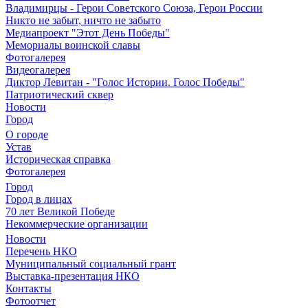
Владимирцы - Герои Советского Союза, Герои России
Никто не забыт, ничто не забыто
Медиапроект "Этот День Победы"
Мемориалы воинской славы
Фотогалерея
Видеогалерея
Диктор Левитан - "Голос Истории. Голос Победы"
Патриотический сквер
Новости
Город
О городе
Устав
Историческая справка
Фотогалерея
Город
Город в лицах
70 лет Великой Победе
Некоммерческие организации
Новости
Перечень НКО
Муниципальный социальный грант
Выставка-презентация НКО
Контакты
Фотоотчет