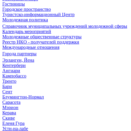
Гостиницы
Городское пространство
Туристско-информационный Центр
Молодежная политика
Справочник муниципальных учреждений молодежной сферы
Календарь мероприятий
Молодежные общественные структуры
Реестр НКО - получателей поддержки
Международные отношения
Города партнеры
Эрланген, Йена
Кентербери
Ангиари
Кампобассо
Тренто
Бари
Сент
Блумингтон-Нормал
Сарасота
Мэрион
Керава
Скиве
Еленя Гура
Усти-на-лабе