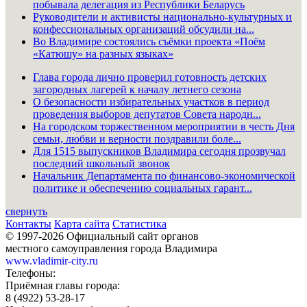
побывала делегация из Республики Беларусь
Руководители и активисты национально-культурных и
конфессиональных организаций обсудили на...
Во Владимире состоялись съёмки проекта «Поём
«Катюшу» на разных языках»
Глава города лично проверил готовность детских
загородных лагерей к началу летнего сезона
О безопасности избирательных участков в период
проведения выборов депутатов Совета народн...
На городском торжественном мероприятии в честь Дня
семьи, любви и верности поздравили боле...
Для 1515 выпускников Владимира сегодня прозвучал
последний школьный звонок
Начальник Департамента по финансово-экономической
политике и обеспечению социальных гарант...
свернуть
Контакты
Карта сайта
Статистика
© 1997-2026 Официальный сайт органов
местного самоуправления города Владимира
www.vladimir-city.ru
Телефоны:
Приёмная главы города:
8 (4922) 53-28-17