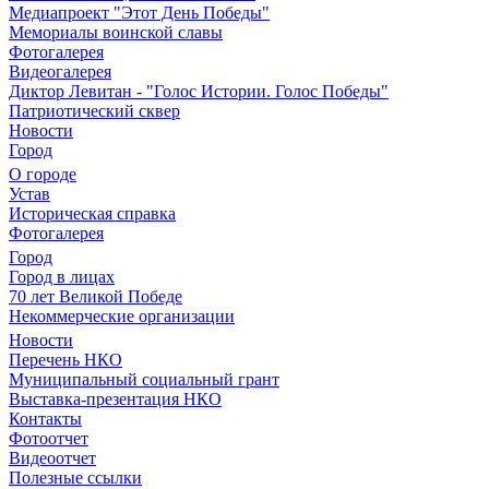
Медиапроект "Этот День Победы"
Мемориалы воинской славы
Фотогалерея
Видеогалерея
Диктор Левитан - "Голос Истории. Голос Победы"
Патриотический сквер
Новости
Город
О городе
Устав
Историческая справка
Фотогалерея
Город
Город в лицах
70 лет Великой Победе
Некоммерческие организации
Новости
Перечень НКО
Муниципальный социальный грант
Выставка-презентация НКО
Контакты
Фотоотчет
Видеоотчет
Полезные ссылки