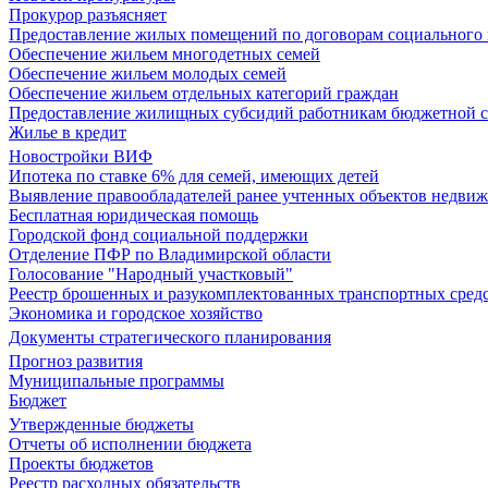
Прокурор разъясняет
Предоставление жилых помещений по договорам социального
Обеспечение жильем многодетных семей
Обеспечение жильем молодых семей
Обеспечение жильем отдельных категорий граждан
Предоставление жилищных субсидий работникам бюджетной 
Жилье в кредит
Новостройки ВИФ
Ипотека по ставке 6% для семей, имеющих детей
Выявление правообладателей ранее учтенных объектов недви
Бесплатная юридическая помощь
Городской фонд социальной поддержки
Отделение ПФР по Владимирской области
Голосование "Народный участковый"
Реестр брошенных и разукомплектованных транспортных сред
Экономика и городское хозяйство
Документы стратегического планирования
Прогноз развития
Муниципальные программы
Бюджет
Утвержденные бюджеты
Отчеты об исполнении бюджета
Проекты бюджетов
Реестр расходных обязательств