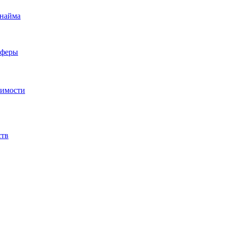
 найма
сферы
жимости
ств