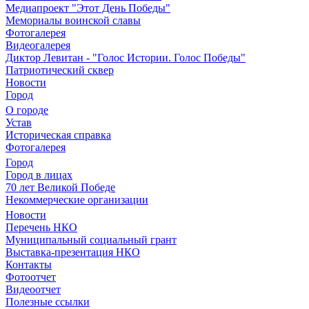
Медиапроект "Этот День Победы"
Мемориалы воинской славы
Фотогалерея
Видеогалерея
Диктор Левитан - "Голос Истории. Голос Победы"
Патриотический сквер
Новости
Город
О городе
Устав
Историческая справка
Фотогалерея
Город
Город в лицах
70 лет Великой Победе
Некоммерческие организации
Новости
Перечень НКО
Муниципальный социальный грант
Выставка-презентация НКО
Контакты
Фотоотчет
Видеоотчет
Полезные ссылки