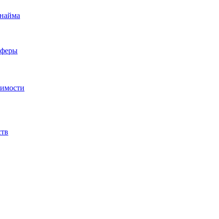
 найма
сферы
жимости
ств