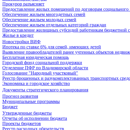
Прокурор разъясняет
Предоставление жилых помещений по договорам социального
Обеспечение жильем многодетных семей
Обеспечение жильем молодых семей
Обеспечение жильем отдельных категорий граждан
Предоставление жилищных субсидий работникам бюджетной 
Жилье в кредит
Новостройки ВИФ
Ипотека по ставке 6% для семей, имеющих детей
Выявление правообладателей ранее учтенных объектов недви
Бесплатная юридическая помощь
Городской фонд социальной поддержки
Отделение ПФР по Владимирской области
Голосование "Народный участковый"
Реестр брошенных и разукомплектованных транспортных сред
Экономика и городское хозяйство
Документы стратегического планирования
Прогноз развития
Муниципальные программы
Бюджет
Утвержденные бюджеты
Отчеты об исполнении бюджета
Проекты бюджетов
Реестр расходных обязательств