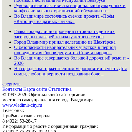
побывала делегация из Республики Беларусь
Руководители и активисты национально-культурных и
конфессиональных организаций обсудили на...
Во Владимире состоялись съёмки проекта «Поём
«Катюшу» на разных языках»
Глава города лично проверил готовность детских
загородных лагерей к началу летнего сезона
Город Владимир принял делегацию из Шахтёрска
О безопасности избирательных участков в период
проведения выборов депутатов Совета народн...
Во Владимире завершается большой дорожный ремонт -
2026
На городском торжественном мероприятии в честь Дня
семьи, любви и верности поздравили боле...
свернуть
Контакты
Карта сайта
Статистика
© 1997-2026 Официальный сайт органов
местного самоуправления города Владимира
www.vladimir-city.ru
Телефоны:
Приёмная главы города:
8 (4922) 53-28-17
Информация о работе с обращениями граждан:
8 (4922) 35-33-33, 35-41-26