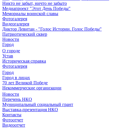
Никто не забыт, ничто не забыто
Медиапроект "Этот День Победы"
Мемориалы воинской славы
Фотогалерея
Видеогалерея
Диктор Левитан - "Голос Истории. Голос Победы"
Патриотический сквер
Новости
Город
О городе
Устав
Историческая справка
Фотогалерея
Город
Город в лицах
70 лет Великой Победе
Некоммерческие организации
Новости
Перечень НКО
Муниципальный социальный грант
Выставка-презентация НКО
Контакты
Фотоотчет
Видеоотчет