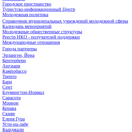
Городское пространство
Туристско-информационный Центр
Молодежная политика
Справочник муниципальных учреждений молодежной сферы
Календарь мероприятий
Молодежные общественные структуры
Реестр НКО - получателей поддержки
Международные отношения
Города партнеры
Эрланген, Йена
Кентербери
Ангиари
Кампобассо
Тренто
Бари
Сент
Блумингтон-Нормал
Сарасота
Мэрион
Керава
Скиве
Еленя Гура
Усти-на-лабе
Кырджали