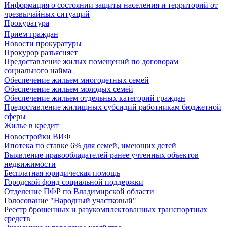
Информация о состоянии защиты населения и территорий от
чрезвычайных ситуаций
Прокуратура
Прием граждан
Новости прокуратуры
Прокурор разъясняет
Предоставление жилых помещений по договорам
социального найма
Обеспечение жильем многодетных семей
Обеспечение жильем молодых семей
Обеспечение жильем отдельных категорий граждан
Предоставление жилищных субсидий работникам бюджетной
сферы
Жилье в кредит
Новостройки ВИФ
Ипотека по ставке 6% для семей, имеющих детей
Выявление правообладателей ранее учтенных объектов
недвижимости
Бесплатная юридическая помощь
Городской фонд социальной поддержки
Отделение ПФР по Владимирской области
Голосование "Народный участковый"
Реестр брошенных и разукомплектованных транспортных
средств