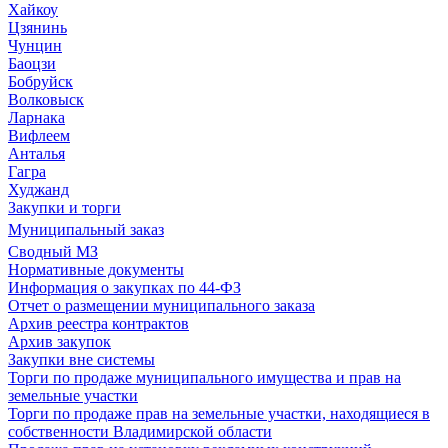
Хайкоу
Цзянинь
Чунцин
Баоцзи
Бобруйск
Волковыск
Ларнака
Вифлеем
Анталья
Гагра
Худжанд
Закупки и торги
Муниципальный заказ
Сводный МЗ
Нормативные документы
Информация о закупках по 44-ФЗ
Отчет о размещении муниципального заказа
Архив реестра контрактов
Архив закупок
Закупки вне системы
Торги по продаже муниципального имущества и прав на
земельные участки
Торги по продаже прав на земельные участки, находящиеся в
собственности Владимирской области