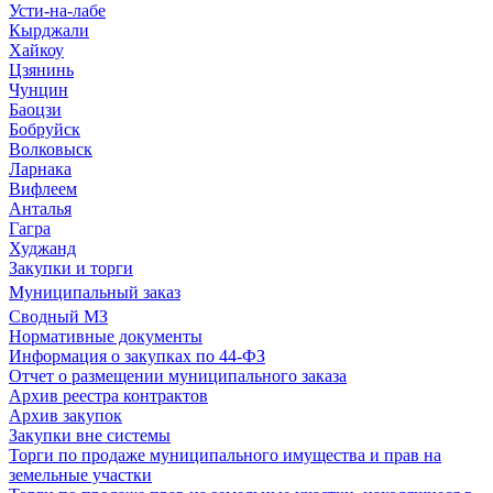
Усти-на-лабе
Кырджали
Хайкоу
Цзянинь
Чунцин
Баоцзи
Бобруйск
Волковыск
Ларнака
Вифлеем
Анталья
Гагра
Худжанд
Закупки и торги
Муниципальный заказ
Сводный МЗ
Нормативные документы
Информация о закупках по 44-ФЗ
Отчет о размещении муниципального заказа
Архив реестра контрактов
Архив закупок
Закупки вне системы
Торги по продаже муниципального имущества и прав на
земельные участки