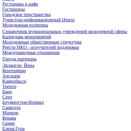
Рестораны и кафе
Гостиницы
Городское пространство
Туристско-информационный Центр
Молодежная политика
Справочник муниципальных учреждений молодежной сферы
Календарь мероприятий
Молодежные общественные структуры
Реестр НКО - получателей поддержки
Международные отношения
Города партнеры
Эрланген, Йена
Кентербери
Ангиари
Кампобассо
Тренто
Бари
Сент
Блумингтон-Нормал
Сарасота
Мэрион
Керава
Скиве
Еленя Гура