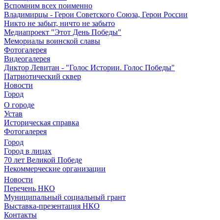
Вспомним всех поименно
Владимирцы - Герои Советского Союза, Герои России
Никто не забыт, ничто не забыто
Медиапроект "Этот День Победы"
Мемориалы воинской славы
Фотогалерея
Видеогалерея
Диктор Левитан - "Голос Истории. Голос Победы"
Патриотический сквер
Новости
Город
О городе
Устав
Историческая справка
Фотогалерея
Город
Город в лицах
70 лет Великой Победе
Некоммерческие организации
Новости
Перечень НКО
Муниципальный социальный грант
Выставка-презентация НКО
Контакты