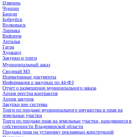
Цзянинь
Чунцин
Баоцзи
Бобруйск
Волковыск
Ларнака
Вифлеем
Анталья
Гагра
Худжанд
Закупки и торги
Муниципальный заказ
Сводный МЗ
Нормативные документы
Информация о закупках по 44-ФЗ
Отчет о размещении муниципального заказа
Архив реестра контрактов
Архив закупок
Закупки вне системы
Торги по продаже муниципального имущества и прав на
земельные участки
Торги по продаже прав на земельные участки, находящиеся в
собственности Владимирской области
Продажа прав на установку рекламных конструкций