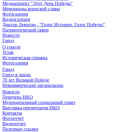
Медиапроект "Этот День Победы"
Мемориалы воинской славы
Фотогалерея
Видеогалерея
Диктор Левитан - "Голос Истории. Голос Победы"
Патриотический сквер
Новости
Город
О городе
Устав
Историческая справка
Фотогалерея
Город
Город в лицах
70 лет Великой Победе
Некоммерческие организации
Новости
Перечень НКО
Муниципальный социальный грант
Выставка-презентация НКО
Контакты
Фотоотчет
Видеоотчет
Полезные ссылки