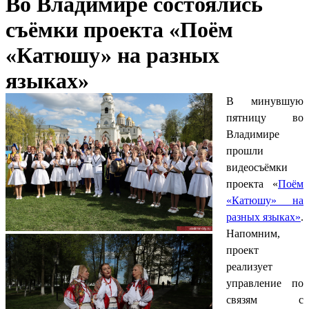
Во Владимире состоялись
съёмки проекта «Поём
«Катюшу» на разных
языках»
В минувшую
пятницу во
Владимире
прошли
видеосъёмки
проекта «
Поём
«Катюшу» на
разных языках»
.
Напомним,
проект
реализует
управление по
связям с