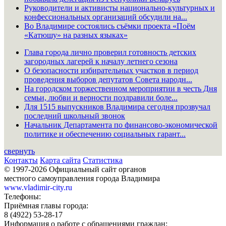
Руководители и активисты национально-культурных и
конфессиональных организаций обсудили на...
Во Владимире состоялись съёмки проекта «Поём
«Катюшу» на разных языках»
Глава города лично проверил готовность детских
загородных лагерей к началу летнего сезона
О безопасности избирательных участков в период
проведения выборов депутатов Совета народн...
На городском торжественном мероприятии в честь Дня
семьи, любви и верности поздравили боле...
Для 1515 выпускников Владимира сегодня прозвучал
последний школьный звонок
Начальник Департамента по финансово-экономической
политике и обеспечению социальных гарант...
свернуть
Контакты
Карта сайта
Статистика
© 1997-2026 Официальный сайт органов
местного самоуправления города Владимира
www.vladimir-city.ru
Телефоны:
Приёмная главы города:
8 (4922) 53-28-17
Информация о работе с обращениями граждан: