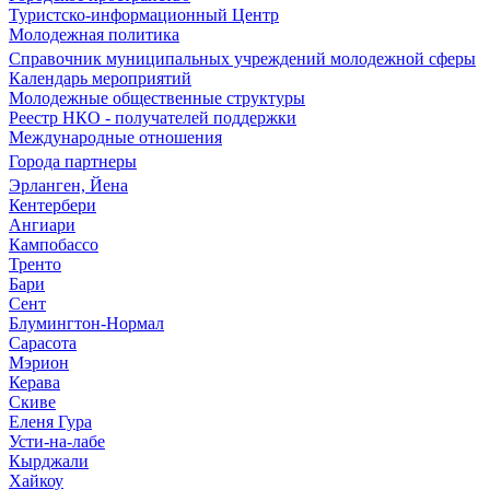
Туристско-информационный Центр
Молодежная политика
Справочник муниципальных учреждений молодежной сферы
Календарь мероприятий
Молодежные общественные структуры
Реестр НКО - получателей поддержки
Международные отношения
Города партнеры
Эрланген, Йена
Кентербери
Ангиари
Кампобассо
Тренто
Бари
Сент
Блумингтон-Нормал
Сарасота
Мэрион
Керава
Скиве
Еленя Гура
Усти-на-лабе
Кырджали
Хайкоу